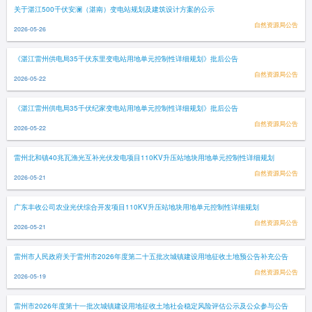
关于湛江500千伏安澜（湛南）变电站规划及建筑设计方案的公示
自然资源局公告
2026-05-26
《湛江雷州供电局35千伏东里变电站用地单元控制性详细规划》批后公告
自然资源局公告
2026-05-22
《湛江雷州供电局35千伏纪家变电站用地单元控制性详细规划》批后公告
自然资源局公告
2026-05-22
雷州北和镇40兆瓦渔光互补光伏发电项目110KV升压站地块用地单元控制性详细规划
自然资源局公告
2026-05-21
广东丰收公司农业光伏综合开发项目110KV升压站地块用地单元控制性详细规划
自然资源局公告
2026-05-21
雷州市人民政府关于雷州市2026年度第二十五批次城镇建设用地征收土地预公告补充公告
自然资源局公告
2026-05-19
雷州市2026年度第十一批次城镇建设用地征收土地社会稳定风险评估公示及公众参与公告