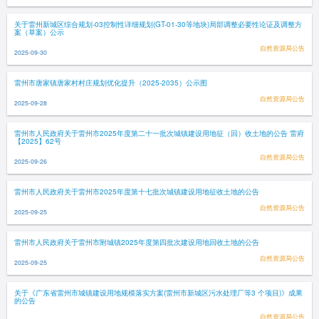
关于雷州新城区综合规划-03控制性详细规划(GT-01-30等地块)局部调整必要性论证及调整方
案（草案）公示
自然资源局公告
2025-09-30
雷州市唐家镇唐家村村庄规划优化提升（2025-2035）公示图
自然资源局公告
2025-09-28
雷州市人民政府关于雷州市2025年度第二十一批次城镇建设用地征（回）收土地的公告 雷府
【2025】62号
自然资源局公告
2025-09-26
雷州市人民政府关于雷州市2025年度第十七批次城镇建设用地征收土地的公告
自然资源局公告
2025-09-25
雷州市人民政府关于雷州市附城镇2025年度第四批次建设用地回收土地的公告
自然资源局公告
2025-09-25
关于《广东省雷州市城镇建设用地规模落实方案(雷州市新城区污水处理厂等3 个项目)》成果
的公告
自然资源局公告