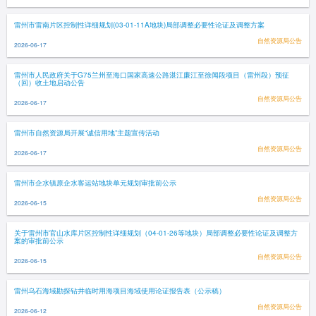
雷州市雷南片区控制性详细规划(03-01-11A地块)局部调整必要性论证及调整方案
自然资源局公告
2026-06-17
雷州市人民政府关于G75兰州至海口国家高速公路湛江廉江至徐闻段项目（雷州段）预征
（回）收土地启动公告
自然资源局公告
2026-06-17
雷州市自然资源局开展“诚信用地”主题宣传活动
自然资源局公告
2026-06-17
雷州市企水镇原企水客运站地块单元规划审批前公示
自然资源局公告
2026-06-15
关于雷州市官山水库片区控制性详细规划（04-01-26等地块）局部调整必要性论证及调整方
案的审批前公示
自然资源局公告
2026-06-15
雷州乌石海域勘探钻井临时用海项目海域使用论证报告表（公示稿）
自然资源局公告
2026-06-12