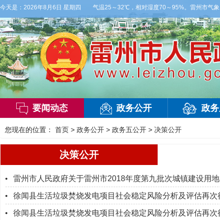
，局部大雨，东南风2～3级，气温25～32℃，相对湿度70～95%。雷州市气象台2
今天是：
2026年8月6日 星期四
要闻动态
政务公开
政务
您现在的位置：
首页
>
政务公开
>
政务五公开
>
决策公开
决策公开
雷州市人民政府关于雷州市2018年度第九批次城镇建设用
徐闻县生活垃圾焚烧发电项目社会稳定风险分析及评估再次
徐闻县生活垃圾焚烧发电项目社会稳定风险分析及评估再次