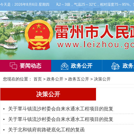
云，有雷阵雨，局部大雨，东南风2～3级，气温25～32℃，相对湿度75～95%。
今天是：
2026年8月6日 星期四
要闻动态
政务公开
政务
您现在的位置：
首页
>
政务公开
>
政务五公开
>
决策公开
决策公开
关于覃斗镇流沙村委会自来水通水工程项目的批复
关于覃斗镇流沙村委会自来水通水工程项目的批复
关于北和镇府前路硬底化工程的复函