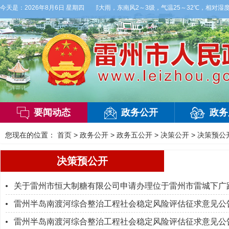
天，阴天间多云，有雷阵雨，局部大雨，东南风2～3级，气温25～32℃，相对湿度7
今天是：
2026年8月6日 星期四
要闻动态
政务公开
政务
您现在的位置：
首页
>
政务公开
>
政务五公开
>
决策公开
>
决策预公
决策预公开
关于雷州市恒大制糖有限公司申请办理位于雷州市雷城下广路（
雷州半岛南渡河综合整治工程社会稳定风险评估征求意见公
雷州半岛南渡河综合整治工程社会稳定风险评估征求意见公