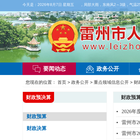
天气】今晚到明天白天，阴天间多云，有雷阵雨，局部大雨，东南风2～3级，气温25～32
今天是：
2026年8月7日 星期五
要闻动态
政务公开
您现在的位置：
首页
>
政务公开
>
重点领域信息公开
>
财
财政预决算
财政预
2026
财政预算
雷州市2
财政决算
雷州市2