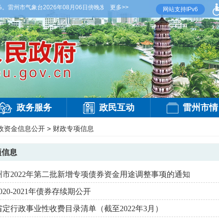
雷州市气象台2026年08月06日傍晚发布
【雷州晚间天气】今晚到明天白天，阴天间多
更多>>
网站支持IPv6
政务服务
政民互动
雷州市情
政资金信息公开
>
财政专项信息
项信息
州市2022年第二批新增专项债券资金用途调整事项的通知
020-2021年债券存续期公开
定行政事业性收费目录清单（截至2022年3月）