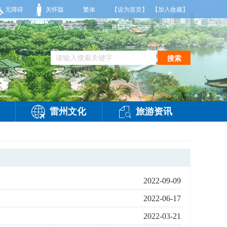
云，有雷阵雨，局部大雨，东南风2～3级，气温25～32℃，相对湿度70～95%。雷州
无障碍
关怀版
繁体
【设为首页】
【加入收藏】
搜索
雷州文化
旅游资讯
2022-09-09
2022-06-17
2022-03-21