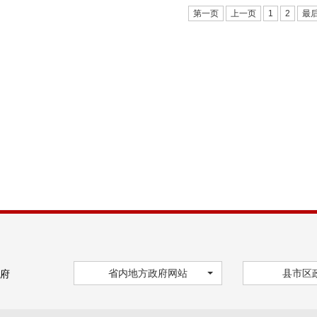
第一页
上一页
1
2
最
省内地方政府网站
县市区
府