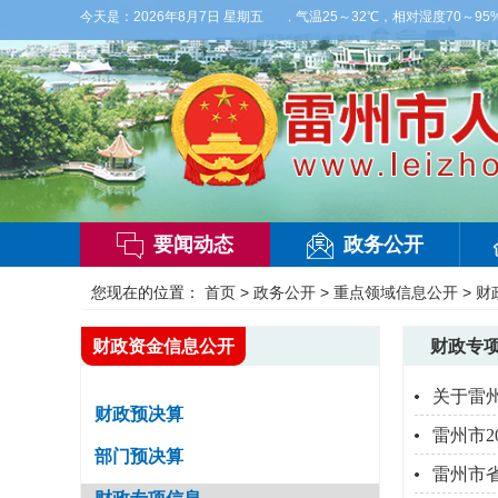
多云，有雷阵雨，局部大雨，东南风2～3级，气温25～32℃，相对湿度70～95%。
今天是：
2026年8月7日 星期五
要闻动态
政务公开
您现在的位置：
首页
>
政务公开
>
重点领域信息公开
>
财
财政资金信息公开
财政专
关于雷
财政预决算
雷州市2
部门预决算
雷州市省