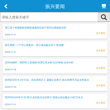
振兴要闻
湛江首个村级邮政智能快递服务站落户雷州沈塘镇处井村
振兴要闻
2026-07-31
南方观察｜7个中心镇集结，湛江城乡融合按下“快进键”
振兴要闻
2026-07-27
雷州扶柳村、南田村入选省级“绿美红色乡村”以红铸魂 以绿兴村
振兴要闻
2026-07-08
雷州经开区“6·30”行动：优化营商沃土 凝聚企业善力 政企村携手共促乡村振兴
振兴要闻
2026-07-03
雷州市2026年“6·30”助力乡村振兴活动举行 现场认捐总额达1483万余元
振兴要闻
2026-07-01