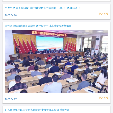
中共中央 国务院印发《加快建设农业强国规划（2024—2035年）》
振兴要闻
2025-04-08
雷州市附城镇商会正式成立 政企联动共谋高质量发展新篇章
振兴要闻
2025-04-07
广东农垦集团以国企担当赋能雷州“百千万工程”高质量发展