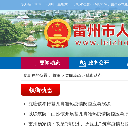
有雷阵雨，偏西风2到3级，气温26到35度，相对湿度70%到95%。雷州市气象台2
今天是：
2026年8月8日 星期六
要闻动态
政务公开
您现在的位置：
首页
>
要闻动态
>
镇街动态
镇街动态
沈塘镇举行基孔肯雅热疫情防控应急演练
以练筑防！白沙镇开展基孔肯雅热疫情防控应急
雷州杨家镇：攻坚“清积水、灭蚊虫” 筑牢疫情防控