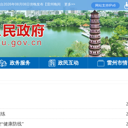
026年08月08日傍晚发布
【雷州晚间天气】今晚到明天白天，多云，局部有雷阵雨，偏西
更多>>
网站支持IPv6
政务服务
政民互动
雷州市情
演练
“健康防线”