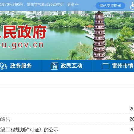
0%到95%。雷州市气象台2026年08月07日傍晚发布
更多>>
【雷州晚间天气】今晚到明天白
网站支持IPv6
政务服务
政民互动
雷州市情
2
的通告
2
《建设工程规划许可证》的公示
2