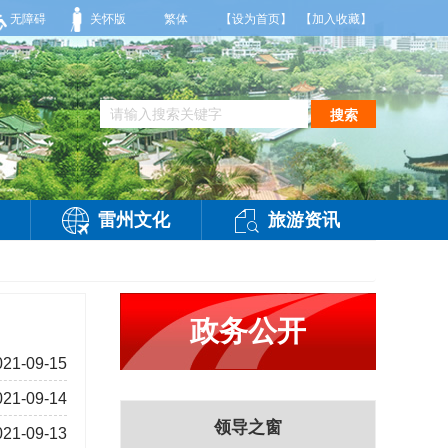
天，多云，局部有雷阵雨，偏西风2-3级，气温26到35度，相对湿度70%到95%。雷
无障碍
关怀版
繁体
【设为首页】
【加入收藏】
搜索
雷州文化
旅游资讯
政务公开
021-09-15
021-09-14
领导之窗
021-09-13