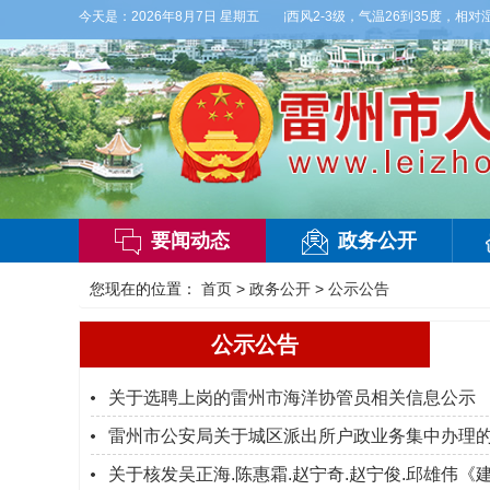
气】今晚到明天白天，多云，局部有雷阵雨，偏西风2-3级，气温26到35度，相对湿度7
今天是：
2026年8月7日 星期五
要闻动态
政务公开
您现在的位置：
首页
>
政务公开
>
公示公告
公示公告
关于选聘上岗的雷州市海洋协管员相关信息公示
雷州市公安局关于城区派出所户政业务集中办理
关于核发吴正海.陈惠霜.赵宁奇.赵宁俊.邱雄伟