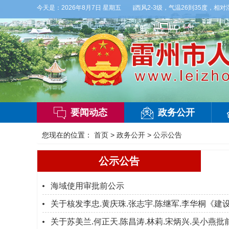
气】今晚到明天白天，多云，局部有雷阵雨，偏西风2-3级，气温26到35度，相对湿度7
今天是：
2026年8月7日 星期五
要闻动态
政务公开
您现在的位置：
首页
>
政务公开
>
公示公告
公示公告
海域使用审批前公示
关于核发李忠.黄庆珠.张志宇.陈继军.李华桐《
关于苏美兰.何正天.陈昌涛.林莉.宋炳兴.吴小