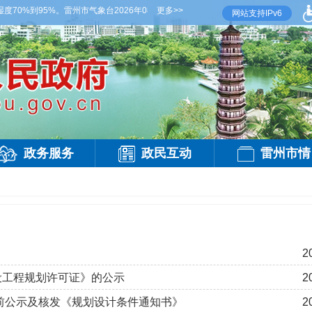
0%到95%。雷州市气象台2026年08月07日傍晚发布
更多>>
【雷州晚间天气】今晚到明天白
网站支持IPv6
政务服务
政民互动
雷州市情
2
建设工程规划许可证》的公示
2
燕批前公示及核发《规划设计条件通知书》
2