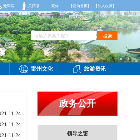
天，多云，局部有雷阵雨，偏西风2-3级，气温26到35度，相对湿度70%到95%。雷
无障碍
关怀版
繁体
【设为首页】
【加入收藏】
搜索
雷州文化
旅游资讯
政务公开
021-11-24
021-11-24
领导之窗
021-11-24