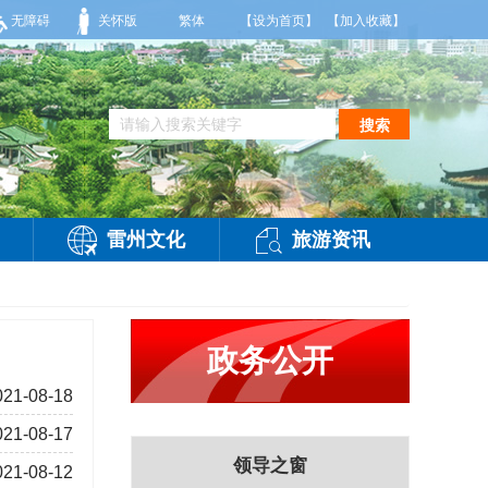
，有雷阵雨，局部大雨，东南风2～3级，气温25～32℃，相对湿度70～95%。雷州
无障碍
关怀版
繁体
【设为首页】
【加入收藏】
搜索
雷州文化
旅游资讯
政务公开
021-08-18
021-08-17
领导之窗
021-08-12