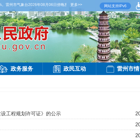
雷州市气象台2026年08月06日傍晚发布
【雷州晚间天气】今晚到明天白天，阴天间多云
更多>>
网站支持IPv6
政务服务
政民互动
雷州市情
《建设工程规划许可证》的公示
2
2
2