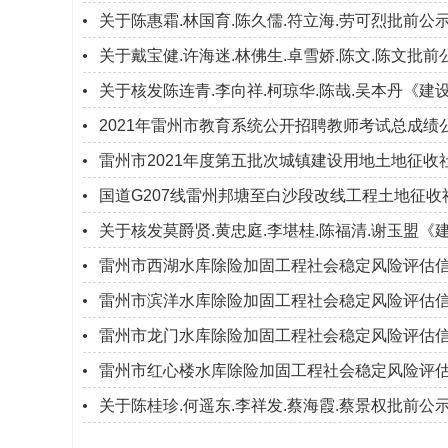
关于陈惠霜.林国育.陈久儒.符立海.劳可烈批前
关于戴宝健.许海迷.林佛生.卓雪娇.陈文.陈文批
关于核发陈连青.李向祥.柯琼华.陈哉.吴本丹《
2021年雷州市教育系统公开招聘教师考试总成
雷州市2021年度第五批次城镇建设用地土地征
国道G207线雷州邦塘至白沙段改线工程土地征
关于核发莫爵贤.黄忠庭.李堪桂.陈福清.谢玉盟
雷州市西湖水库除险加固工程社会稳定风险评估
雷州市滨洋水库除险加固工程社会稳定风险评估
雷州市龙门水库除险加固工程社会稳定风险评估
雷州市红心楼水库除险加固工程社会稳定风险评
关于陈桂珍.何遥东.李祥发.蔡海霞.蔡景权批前