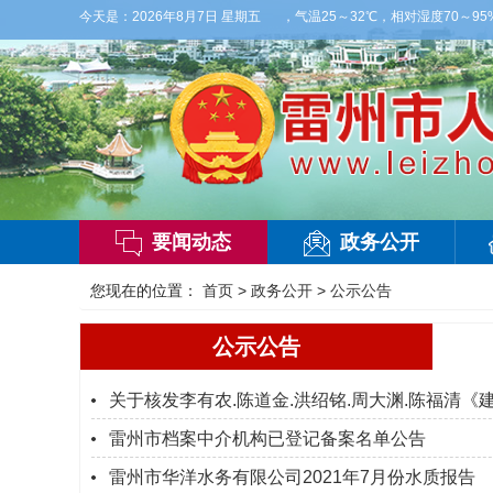
多云，有雷阵雨，局部大雨，东南风2～3级，气温25～32℃，相对湿度70～95%。
今天是：
2026年8月7日 星期五
要闻动态
政务公开
您现在的位置：
首页
>
政务公开
>
公示公告
公示公告
关于核发李有农.陈道金.洪绍铭.周大渊.陈福清
雷州市档案中介机构已登记备案名单公告
雷州市华洋水务有限公司2021年7月份水质报告