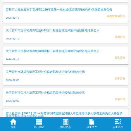
雷州市人民政府关于雷州市2026年度第一批次城镇建设用地征地补偿安置方案公告
自然资源局公告
2026-02-10
关于雷州市企水堵海海堤达标加固工程社会稳定风险评估报告结论的公示
公示公告
2026-02-10
关于雷州市房参堵海海堤加固达标工程社会稳定风险评估报告结论的公示
公示公告
2026-02-10
关于雷州市郎武河清淤工程社会稳定风险评估报告结论的公示
公示公告
2026-02-06
关于雷州市公河水清淤工程社会稳定风险评估报告结论的公示
公示公告
2026-02-06
雷人社监字【2026】第1-4号劳动保障监察通知用人单位法定代表人或者主要负责人接受调
查或者配合处理欠薪案件公告
人社局公告
2026-02-03
首页
部门动态
镇街动态
政策文件
人事信息