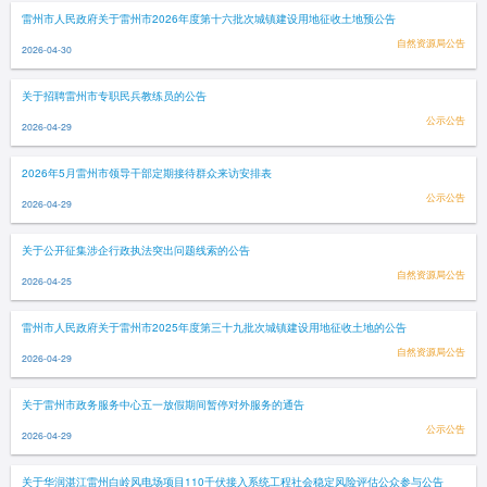
雷州市人民政府关于雷州市2026年度第十六批次城镇建设用地征收土地预公告
自然资源局公告
2026-04-30
关于招聘雷州市专职民兵教练员的公告
公示公告
2026-04-29
2026年5月雷州市领导干部定期接待群众来访安排表
公示公告
2026-04-29
关于公开征集涉企行政执法突出问题线索的公告
自然资源局公告
2026-04-25
雷州市人民政府关于雷州市2025年度第三十九批次城镇建设用地征收土地的公告
自然资源局公告
2026-04-29
关于雷州市政务服务中心五一放假期间暂停对外服务的通告
公示公告
2026-04-29
关于华润湛江雷州白岭风电场项目110千伏接入系统工程社会稳定风险评估公众参与公告