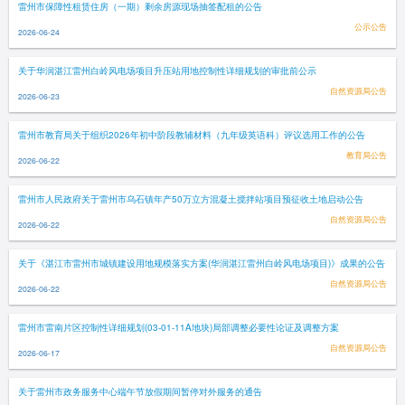
雷州市保障性租赁住房（一期）剩余房源现场抽签配租的公告
公示公告
2026-06-24
关于华润湛江雷州白岭风电场项目升压站用地控制性详细规划的审批前公示
自然资源局公告
2026-06-23
雷州市教育局关于组织2026年初中阶段教辅材料（九年级英语科）评议选用工作的公告
教育局公告
2026-06-22
雷州市人民政府关于雷州市乌石镇年产50万立方混凝土搅拌站项目预征收土地启动公告
自然资源局公告
2026-06-22
关于《湛江市雷州市城镇建设用地规模落实方案(华润湛江雷州白岭风电场项目)》成果的公告
自然资源局公告
2026-06-22
雷州市雷南片区控制性详细规划(03-01-11A地块)局部调整必要性论证及调整方案
自然资源局公告
2026-06-17
关于雷州市政务服务中心端午节放假期间暂停对外服务的通告