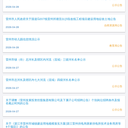
公示公告
2026-04-28
雷州市人民政府关于国道G207线雷州邦塘至白沙段改线工程项目建设用地征收土地公告
自然资源局公告
2026-04-28
雷州市幼儿园信息情况公示
教育局公告
2026-04-28
雷州市镇（街）总河长及辖区内河流（流域）三级河长名单公示
公示公告
2026-04-27
雷州市总河长及辖区内七大河流（流域）四级河长名单公示
公示公告
2026-04-27
关于调整《雷州发展投资控股集团有限公司及下属子公司招聘公告》个别岗位招聘条件及报
名截止时间的公告
公示公告
2026-04-27
关于《湛江市雷州市城镇建设用地规模落实方案(湛江雷州供电局唐家供电所技术业务用房等
4个项目)》的公告