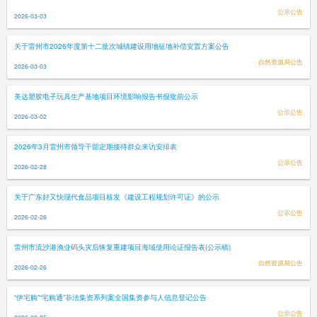
公示公告
2026-03-03
关于雷州市2026年度第十二批次城镇建设用地征地补偿安置方案公告
自然资源局公告
2026-03-03
美达塑胶电子玩具生产基地项目环境影响报告书报批前公示
公示公告
2026-03-02
2026年3月雷州市领导干部定期接待群众来访安排表
公示公告
2026-02-28
关于广东好又快现代食品项目核发《建设工程规划许可证》的公示
公示公告
2026-02-26
雷州市流沙港渔业码头灾后恢复重建项目海域使用论证报告表(公示稿)
自然资源局公告
2026-02-26
“伊宅购”“宅购通”非法集资系列案全国集资参与人信息登记公告
公示公告