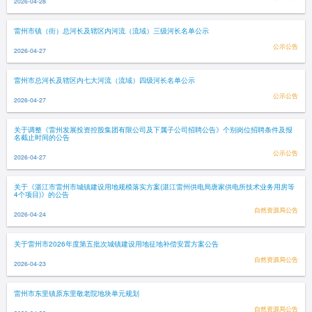
2026-04-28
雷州市镇（街）总河长及辖区内河流（流域）三级河长名单公示
公示公告
2026-04-27
雷州市总河长及辖区内七大河流（流域）四级河长名单公示
公示公告
2026-04-27
关于调整《雷州发展投资控股集团有限公司及下属子公司招聘公告》个别岗位招聘条件及报
名截止时间的公告
公示公告
2026-04-27
关于《湛江市雷州市城镇建设用地规模落实方案(湛江雷州供电局唐家供电所技术业务用房等
4个项目)》的公告
自然资源局公告
2026-04-24
关于雷州市2026年度第五批次城镇建设用地征地补偿安置方案公告
自然资源局公告
2026-04-23
雷州市东里镇原东里敬老院地块单元规划
自然资源局公告