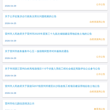
公示公告
2026-04-29
关于公开征集涉企行政执法突出问题线索的公告
自然资源局公告
2026-04-25
雷州市人民政府关于雷州市2025年度第三十九批次城镇建设用地征收土地的公告
自然资源局公告
2026-04-29
关于雷州市政务服务中心五一放假期间暂停对外服务的通告
公示公告
2026-04-29
关于华润湛江雷州白岭风电场项目110千伏接入系统工程社会稳定风险评估公众参与公告
公示公告
2026-04-28
雷州市人民政府关于国道G207线雷州邦塘至白沙段改线工程项目建设用地征收土地公告
自然资源局公告
2026-04-28
雷州市幼儿园信息情况公示
教育局公告