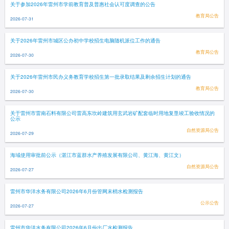
关于参加2026年雷州市学前教育普及普惠社会认可度调查的公告
教育局公告
2026-07-31
关于2026年雷州市城区公办初中学校招生电脑随机派位工作的通告
教育局公告
2026-07-30
关于2026年雷州市民办义务教育学校招生第一批录取结果及剩余招生计划的通告
教育局公告
2026-07-30
关于雷州市雷南石料有限公司雷高东坎岭建筑用玄武岩矿配套临时用地复垦竣工验收情况的
公示
自然资源局公告
2026-07-29
海域使用审批前公示（湛江市蓝群水产养殖发展有限公司、黄江海、黄江文）
自然资源局公告
2026-07-27
雷州市华洋水务有限公司2026年6月份管网末梢水检测报告
公示公告
2026-07-27
雷州市华洋水务有限公司2026年6月份出厂水检测报告