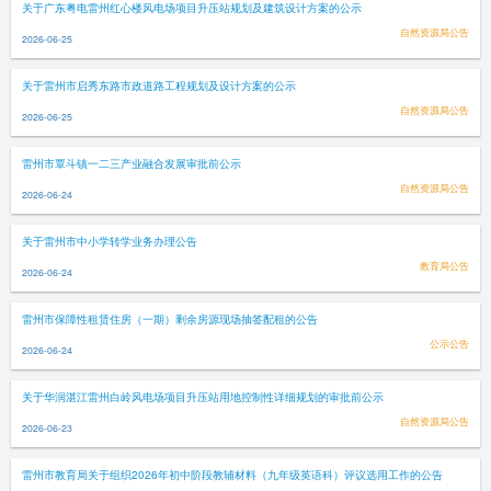
关于广东粤电雷州红心楼风电场项目升压站规划及建筑设计方案的公示
自然资源局公告
2026-06-25
关于雷州市启秀东路市政道路工程规划及设计方案的公示
自然资源局公告
2026-06-25
雷州市覃斗镇一二三产业融合发展审批前公示
自然资源局公告
2026-06-24
关于雷州市中小学转学业务办理公告
教育局公告
2026-06-24
雷州市保障性租赁住房（一期）剩余房源现场抽签配租的公告
公示公告
2026-06-24
关于华润湛江雷州白岭风电场项目升压站用地控制性详细规划的审批前公示
自然资源局公告
2026-06-23
雷州市教育局关于组织2026年初中阶段教辅材料（九年级英语科）评议选用工作的公告