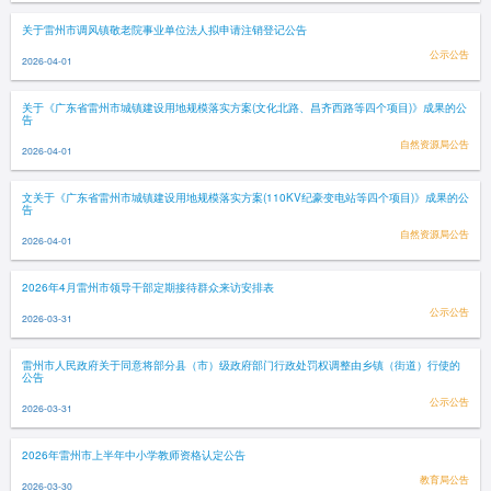
关于雷州市调风镇敬老院事业单位法人拟申请注销登记公告
公示公告
2026-04-01
关于《广东省雷州市城镇建设用地规模落实方案(文化北路、昌齐西路等四个项目)》成果的公
告
自然资源局公告
2026-04-01
文关于《广东省雷州市城镇建设用地规模落实方案(110KV纪豪变电站等四个项目)》成果的公
告
自然资源局公告
2026-04-01
2026年4月雷州市领导干部定期接待群众来访安排表
公示公告
2026-03-31
雷州市人民政府关于同意将部分县（市）级政府部门行政处罚权调整由乡镇（街道）行使的
公告
公示公告
2026-03-31
2026年雷州市上半年中小学教师资格认定公告
教育局公告
2026-03-30