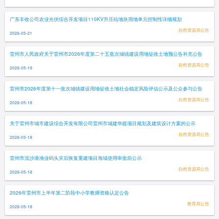
广东丰收公司农业光伏综合开发项目110KV升压站地块用地单元控制性详细规划
自然资源局公告
2026-05-21
雷州市人民政府关于雷州市2026年度第二十五批次城镇建设用地征收土地预公告补充公告
自然资源局公告
2026-05-19
雷州市2026年度第十一批次城镇建设用地征收土地社会稳定风险评估公示及公众参与公告
自然资源局公告
2026-05-18
关于雷州市城市建设综合开发有限公司雷州市城建华庭项目规划及建筑设计方案的公示
自然资源局公告
2026-05-18
雷州市流沙港渔业码头灾后恢复重建项目海域使用审批前公示
自然资源局公告
2026-05-18
2026年雷州市上半年第二阶段中小学教师资格认定公告
教育局公告
2026-05-18