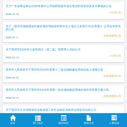
关于广东省事业单位2026年集中公开招聘高校毕业生笔试时间安排及有关事项的公告
人社局公告
2026-02-12
关于《雷州市城镇规划区建设项目增加容积率补交土地出让金暂行办法(草案)》公开征求意见
的公告
自然资源局公告
2026-02-11
关于雷州市2026年公益性岗位（第二批）拟聘用人员的公示
人社局公告
2026-02-10
雷州市人民政府关于雷州市2026年度第十二批次城镇建设用地征收土地预公告
自然资源局公告
2026-02-10
雷州市人民政府关于雷州市2026年度第一批次城镇建设用地征地补偿安置方案公告
自然资源局公告
2026-02-10
关于雷州市企水堵海海堤达标加固工程社会稳定风险评估报告结论的公示
公示公告
2026-02-10
首页
部门动态
镇街动态
政策文件
人事信息