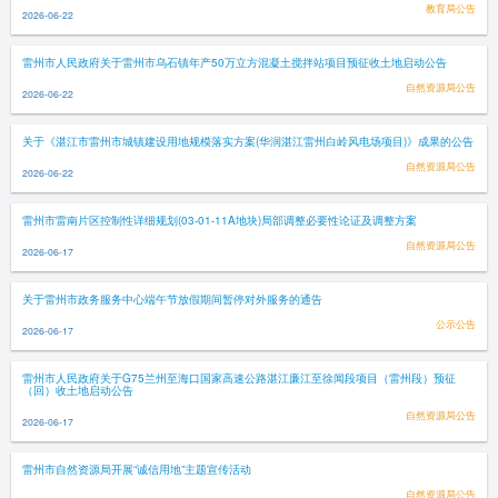
教育局公告
2026-06-22
雷州市人民政府关于雷州市乌石镇年产50万立方混凝土搅拌站项目预征收土地启动公告
自然资源局公告
2026-06-22
关于《湛江市雷州市城镇建设用地规模落实方案(华润湛江雷州白岭风电场项目)》成果的公告
自然资源局公告
2026-06-22
雷州市雷南片区控制性详细规划(03-01-11A地块)局部调整必要性论证及调整方案
自然资源局公告
2026-06-17
关于雷州市政务服务中心端午节放假期间暂停对外服务的通告
公示公告
2026-06-17
雷州市人民政府关于G75兰州至海口国家高速公路湛江廉江至徐闻段项目（雷州段）预征
（回）收土地启动公告
自然资源局公告
2026-06-17
雷州市自然资源局开展“诚信用地”主题宣传活动
自然资源局公告