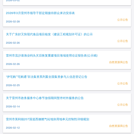
2026-03-02
2026年3月雷州市领导干部定期接待群众来访安排表
公示公告
2026-02-28
关于广东好又快现代食品项目核发《建设工程规划许可证》的公示
公示公告
2026-02-26
雷州市流沙港渔业码头灾后恢复重建项目海域使用论证报告表(公示稿)
自然资源局公告
2026-02-26
“伊宅购”“宅购通”非法集资系列案全国集资参与人信息登记公告
公示公告
2026-02-25
关于雷州市政务服务中心春节放假期间暂停对外服务的公告
公示公告
2026-02-14
雷州市英利镇207国道西侧燃气站地块用地单元控制性详细规划
自然资源局公告
2026-02-12