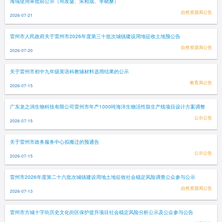
海域使用审批前公示（邓发盛、朱柏成、李晓桑）
自然资源局公告
2026-07-21
雷州市人民政府关于雷州市2026年度第三十批次城镇建设用地征收土地预公告
自然资源局公告
2026-07-20
关于雷州市初中九年级英语科教辅材料选用结果的公示
教育局公告
2026-07-15
广东龙之润生物科技有限公司雷州市年产1000吨海洋生物活性肽生产线项目设计方案调整
公示公告
2026-07-15
关于雷州市政务服务中心拟搬迁的预通告
公示公告
2026-07-15
雷州市2026年度第二十六批次城镇建设用地土地征收社会稳定风险调查公众参与公示
自然资源局公告
2026-07-13
雷州市方城十字街历史文化街区保护提升项目社会稳定风险分析公示及公众参与公告