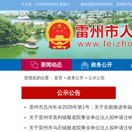
部有雷阵雨，偏西风2到3级，气温26到35度，相对湿度70%到95%。雷州市气象台2
今天是：
2026年8月8日 星期六
要闻动态
政务公开
您现在的位置：
首页
>
政务公开
>
公示公告
公示公告
雷州市总河长令2026年第1号：关于全面推进幸
关于雷州市英利镇敬老院事业单位法人拟申请注
关于雷州市乌石镇敬老院事业单位法人拟申请注