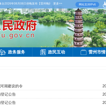
026年08月08日傍晚发布
【雷州晚间天气】今晚到明天白天，多云，局部有雷阵雨，偏
更多>>
网站支持IPv6
政务服务
政民互动
雷州市情
福河湖建设的令
2
销登记公告
2
销登记公告
2