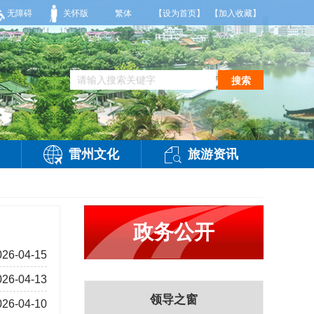
西风2到3级，气温26到35度，相对湿度70%到95%。雷州市气象台2026年08月
无障碍
关怀版
繁体
【设为首页】
【加入收藏】
搜索
雷州文化
旅游资讯
政务公开
026-04-15
026-04-13
领导之窗
026-04-10