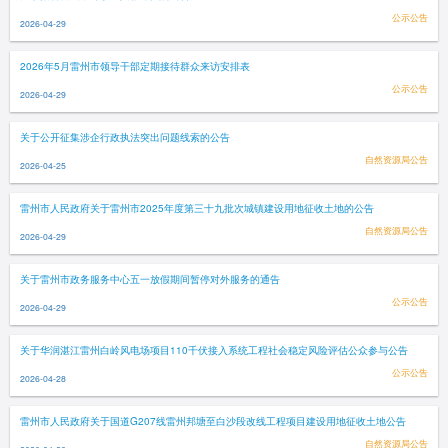
公示公告
2026-04-29
2026年5月雷州市领导干部定期接待群众来访安排表
公示公告
2026-04-29
关于公开征集涉企行政执法突出问题线索的公告
自然资源局公告
2026-04-25
雷州市人民政府关于雷州市2025年度第三十九批次城镇建设用地征收土地的公告
自然资源局公告
2026-04-29
关于雷州市政务服务中心五一放假期间暂停对外服务的通告
公示公告
2026-04-29
关于华润湛江雷州白岭风电场项目110千伏接入系统工程社会稳定风险评估公众参与公告
公示公告
2026-04-28
雷州市人民政府关于国道G207线雷州邦塘至白沙段改线工程项目建设用地征收土地公告
自然资源局公告