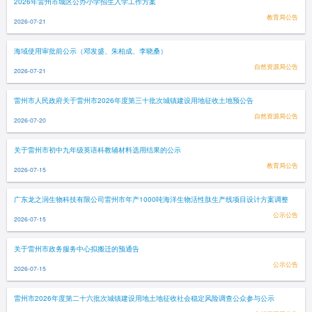
2026年雷州市城区公办小学招生入学工作方案
教育局公告
2026-07-21
海域使用审批前公示（邓发盛、朱柏成、李晓桑）
自然资源局公告
2026-07-21
雷州市人民政府关于雷州市2026年度第三十批次城镇建设用地征收土地预公告
自然资源局公告
2026-07-20
关于雷州市初中九年级英语科教辅材料选用结果的公示
教育局公告
2026-07-15
广东龙之润生物科技有限公司雷州市年产1000吨海洋生物活性肽生产线项目设计方案调整
公示公告
2026-07-15
关于雷州市政务服务中心拟搬迁的预通告
公示公告
2026-07-15
雷州市2026年度第二十六批次城镇建设用地土地征收社会稳定风险调查公众参与公示