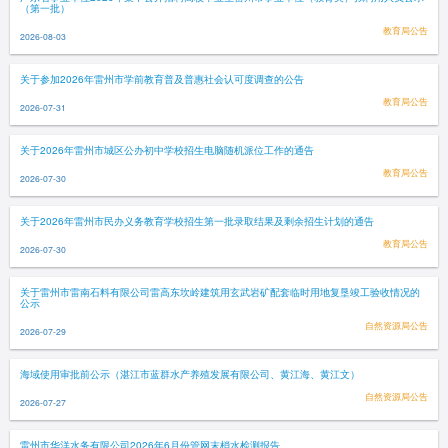
（第一批）
教育局公告
2026-08-03
关于参加2026年雷州市学前教育普及普惠社会认可度调查的公告
教育局公告
2026-07-31
关于2026年雷州市城区公办初中学校招生电脑随机派位工作的通告
教育局公告
2026-07-30
关于2026年雷州市民办义务教育学校招生第一批录取结果及剩余招生计划的通告
教育局公告
2026-07-30
关于雷州市雷南石料有限公司雷高东坎岭建筑用玄武岩矿配套临时用地复垦竣工验收情况的
公示
自然资源局公告
2026-07-29
海域使用审批前公示（湛江市蓝群水产养殖发展有限公司、黄江海、黄江文）
自然资源局公告
2026-07-27
雷州市华洋水务有限公司2026年6月份管网末梢水检测报告