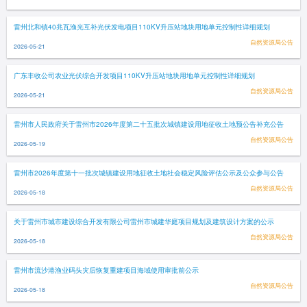
雷州北和镇40兆瓦渔光互补光伏发电项目110KV升压站地块用地单元控制性详细规划
自然资源局公告
2026-05-21
广东丰收公司农业光伏综合开发项目110KV升压站地块用地单元控制性详细规划
自然资源局公告
2026-05-21
雷州市人民政府关于雷州市2026年度第二十五批次城镇建设用地征收土地预公告补充公告
自然资源局公告
2026-05-19
雷州市2026年度第十一批次城镇建设用地征收土地社会稳定风险评估公示及公众参与公告
自然资源局公告
2026-05-18
关于雷州市城市建设综合开发有限公司雷州市城建华庭项目规划及建筑设计方案的公示
自然资源局公告
2026-05-18
雷州市流沙港渔业码头灾后恢复重建项目海域使用审批前公示
自然资源局公告
2026-05-18