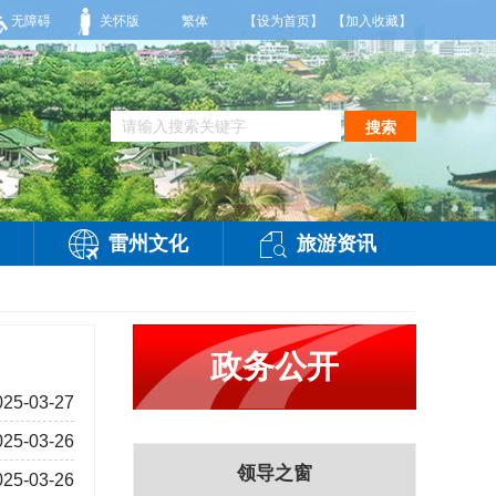
多云，局部有雷阵雨，偏西风2-3级，气温26到35度，相对湿度70%到95%。雷州市
无障碍
关怀版
繁体
【设为首页】
【加入收藏】
搜索
雷州文化
旅游资讯
政务公开
025-03-27
025-03-26
领导之窗
025-03-26