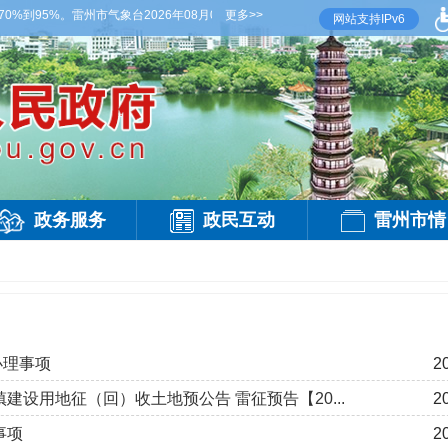
到95%。雷州市气象台2026年08月07日傍晚发布
更多>>
【雷州晚间天气】今晚到明天白天，
网站支持IPv6
政务服务
政民互动
雷州市情
办理事项
2
建设用地征（回）收土地预公告 雷征预告【20...
2
事项
2