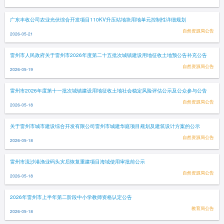
广东丰收公司农业光伏综合开发项目110KV升压站地块用地单元控制性详细规划
自然资源局公告
2026-05-21
雷州市人民政府关于雷州市2026年度第二十五批次城镇建设用地征收土地预公告补充公告
自然资源局公告
2026-05-19
雷州市2026年度第十一批次城镇建设用地征收土地社会稳定风险评估公示及公众参与公告
自然资源局公告
2026-05-18
关于雷州市城市建设综合开发有限公司雷州市城建华庭项目规划及建筑设计方案的公示
自然资源局公告
2026-05-18
雷州市流沙港渔业码头灾后恢复重建项目海域使用审批前公示
自然资源局公告
2026-05-18
2026年雷州市上半年第二阶段中小学教师资格认定公告
教育局公告
2026-05-18