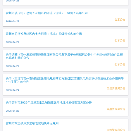
2026-04-28
雷州市镇（街）总河长及辖区内河流（流域）三级河长名单公示
公示公告
2026-04-27
雷州市总河长及辖区内七大河流（流域）四级河长名单公示
公示公告
2026-04-27
关于调整《雷州发展投资控股集团有限公司及下属子公司招聘公告》个别岗位招聘条件及报
名截止时间的公告
公示公告
2026-04-27
关于《湛江市雷州市城镇建设用地规模落实方案(湛江雷州供电局唐家供电所技术业务用房等
4个项目)》的公告
自然资源局公告
2026-04-24
关于雷州市2026年度第五批次城镇建设用地征地补偿安置方案公告
自然资源局公告
2026-04-23
雷州市东里镇原东里敬老院地块单元规划
自然资源局公告