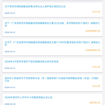
关于雷州市调风镇敬老院事业单位法人拟申请注销登记公告
公示公告
2026-04-01
关于《广东省雷州市城镇建设用地规模落实方案(文化北路、昌齐西路等四个项目)》成果的公
告
自然资源局公告
2026-04-01
文关于《广东省雷州市城镇建设用地规模落实方案(110KV纪豪变电站等四个项目)》成果的公
告
自然资源局公告
2026-04-01
2026年4月雷州市领导干部定期接待群众来访安排表
公示公告
2026-03-31
雷州市人民政府关于同意将部分县（市）级政府部门行政处罚权调整由乡镇（街道）行使的
公告
公示公告
2026-03-31
2026年雷州市上半年中小学教师资格认定公告
教育局公告
2026-03-30