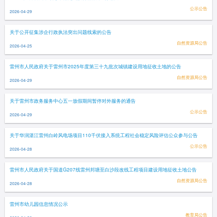
公示公告
2026-04-29
关于公开征集涉企行政执法突出问题线索的公告
自然资源局公告
2026-04-25
雷州市人民政府关于雷州市2025年度第三十九批次城镇建设用地征收土地的公告
自然资源局公告
2026-04-29
关于雷州市政务服务中心五一放假期间暂停对外服务的通告
公示公告
2026-04-29
关于华润湛江雷州白岭风电场项目110千伏接入系统工程社会稳定风险评估公众参与公告
公示公告
2026-04-28
雷州市人民政府关于国道G207线雷州邦塘至白沙段改线工程项目建设用地征收土地公告
自然资源局公告
2026-04-28
雷州市幼儿园信息情况公示
教育局公告