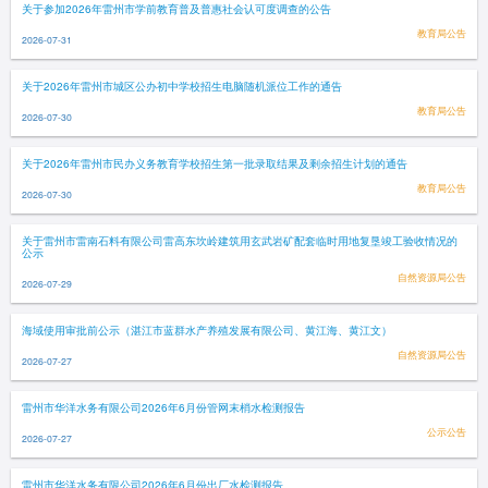
关于参加2026年雷州市学前教育普及普惠社会认可度调查的公告
教育局公告
2026-07-31
关于2026年雷州市城区公办初中学校招生电脑随机派位工作的通告
教育局公告
2026-07-30
关于2026年雷州市民办义务教育学校招生第一批录取结果及剩余招生计划的通告
教育局公告
2026-07-30
关于雷州市雷南石料有限公司雷高东坎岭建筑用玄武岩矿配套临时用地复垦竣工验收情况的
公示
自然资源局公告
2026-07-29
海域使用审批前公示（湛江市蓝群水产养殖发展有限公司、黄江海、黄江文）
自然资源局公告
2026-07-27
雷州市华洋水务有限公司2026年6月份管网末梢水检测报告
公示公告
2026-07-27
雷州市华洋水务有限公司2026年6月份出厂水检测报告