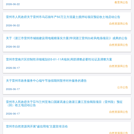
教育局公告
2026-06-22
雷州市人民政府关于雷州市乌石镇年产50万立方混凝土搅拌站项目预征收土地启动公告
自然资源局公告
2026-06-22
关于《湛江市雷州市城镇建设用地规模落实方案(华润湛江雷州白岭风电场项目)》成果的公告
自然资源局公告
2026-06-22
雷州市雷南片区控制性详细规划(03-01-11A地块)局部调整必要性论证及调整方案
自然资源局公告
2026-06-17
关于雷州市政务服务中心端午节放假期间暂停对外服务的通告
公示公告
2026-06-17
雷州市人民政府关于G75兰州至海口国家高速公路湛江廉江至徐闻段项目（雷州段）预征
（回）收土地启动公告
自然资源局公告
2026-06-17
雷州市自然资源局开展“诚信用地”主题宣传活动
自然资源局公告