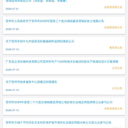
海域使用审批前公示（邓发盛、朱柏成、李晓桑）
自然资源局公告
2026-07-21
雷州市人民政府关于雷州市2026年度第三十批次城镇建设用地征收土地预公告
自然资源局公告
2026-07-20
关于雷州市初中九年级英语科教辅材料选用结果的公示
教育局公告
2026-07-15
广东龙之润生物科技有限公司雷州市年产1000吨海洋生物活性肽生产线项目设计方案调整
公示公告
2026-07-15
关于雷州市政务服务中心拟搬迁的预通告
公示公告
2026-07-15
雷州市2026年度第二十六批次城镇建设用地土地征收社会稳定风险调查公众参与公示
自然资源局公告
2026-07-13
雷州市方城十字街历史文化街区保护提升项目社会稳定风险分析公示及公众参与公告