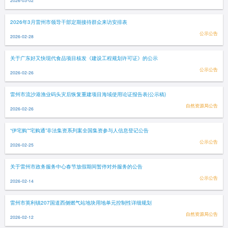
2026-03-02
2026年3月雷州市领导干部定期接待群众来访安排表
公示公告
2026-02-28
关于广东好又快现代食品项目核发《建设工程规划许可证》的公示
公示公告
2026-02-26
雷州市流沙港渔业码头灾后恢复重建项目海域使用论证报告表(公示稿)
自然资源局公告
2026-02-26
“伊宅购”“宅购通”非法集资系列案全国集资参与人信息登记公告
公示公告
2026-02-25
关于雷州市政务服务中心春节放假期间暂停对外服务的公告
公示公告
2026-02-14
雷州市英利镇207国道西侧燃气站地块用地单元控制性详细规划
自然资源局公告
2026-02-12