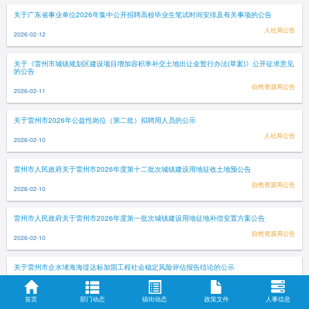
关于广东省事业单位2026年集中公开招聘高校毕业生笔试时间安排及有关事项的公告
人社局公告
2026-02-12
关于《雷州市城镇规划区建设项目增加容积率补交土地出让金暂行办法(草案)》公开征求意见
的公告
自然资源局公告
2026-02-11
关于雷州市2026年公益性岗位（第二批）拟聘用人员的公示
人社局公告
2026-02-10
雷州市人民政府关于雷州市2026年度第十二批次城镇建设用地征收土地预公告
自然资源局公告
2026-02-10
雷州市人民政府关于雷州市2026年度第一批次城镇建设用地征地补偿安置方案公告
自然资源局公告
2026-02-10
关于雷州市企水堵海海堤达标加固工程社会稳定风险评估报告结论的公示
公示公告
2026-02-10
首页
部门动态
镇街动态
政策文件
人事信息