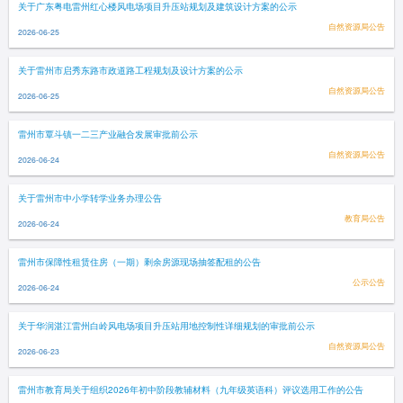
关于广东粤电雷州红心楼风电场项目升压站规划及建筑设计方案的公示
自然资源局公告
2026-06-25
关于雷州市启秀东路市政道路工程规划及设计方案的公示
自然资源局公告
2026-06-25
雷州市覃斗镇一二三产业融合发展审批前公示
自然资源局公告
2026-06-24
关于雷州市中小学转学业务办理公告
教育局公告
2026-06-24
雷州市保障性租赁住房（一期）剩余房源现场抽签配租的公告
公示公告
2026-06-24
关于华润湛江雷州白岭风电场项目升压站用地控制性详细规划的审批前公示
自然资源局公告
2026-06-23
雷州市教育局关于组织2026年初中阶段教辅材料（九年级英语科）评议选用工作的公告