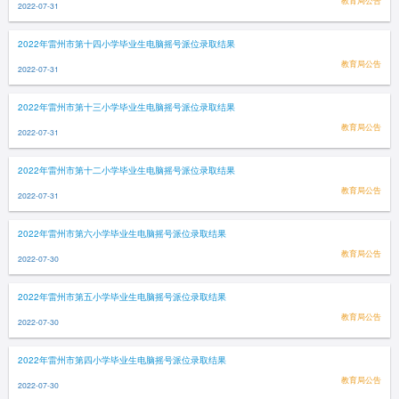
教育局公告
2022-07-31
2022年雷州市第十四小学毕业生电脑摇号派位录取结果
教育局公告
2022-07-31
2022年雷州市第十三小学毕业生电脑摇号派位录取结果
教育局公告
2022-07-31
2022年雷州市第十二小学毕业生电脑摇号派位录取结果
教育局公告
2022-07-31
2022年雷州市第六小学毕业生电脑摇号派位录取结果
教育局公告
2022-07-30
2022年雷州市第五小学毕业生电脑摇号派位录取结果
教育局公告
2022-07-30
2022年雷州市第四小学毕业生电脑摇号派位录取结果
教育局公告
2022-07-30