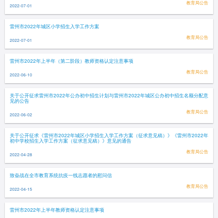
教育局公告
2022-07-01
雷州市2022年城区小学招生入学工作方案
教育局公告
2022-07-01
雷州市2022年上半年（第二阶段）教师资格认定注意事项
教育局公告
2022-06-10
关于公开征求雷州市2022年公办初中招生计划与雷州市2022年城区公办初中招生名额分配意
见的公告
教育局公告
2022-06-02
关于公开征求《雷州市2022年城区小学招生入学工作方案（征求意见稿）》《雷州市2022年
初中学校招生入学工作方案（征求意见稿）》意见的通告
教育局公告
2022-04-28
致奋战在全市教育系统抗疫一线志愿者的慰问信
教育局公告
2022-04-15
雷州市2022年上半年教师资格认定注意事项