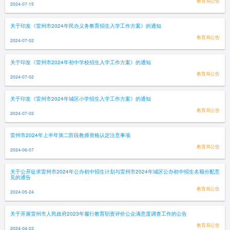
教育局公告
2024-07-15
关于印发《雷州市2024年民办义务教育招生入学工作方案》的通知
教育局公告
2024-07-02
关于印发《雷州市2024年初中学校招生入学工作方案》的通知
教育局公告
2024-07-02
关于印发《雷州市2024年城区小学招生入学工作方案》的通知
教育局公告
2024-07-02
雷州市2024年上半年第二阶段教师资格认定注意事项
教育局公告
2024-06-07
关于公开征求雷州市2024年公办初中招生计划与雷州市2024年城区公办初中招生名额分配意
见的通告
教育局公告
2024-05-24
关于开展雷州市人民政府2023年履行教育职责评价公众满意度调查工作的公告
教育局公告
2024-04-23