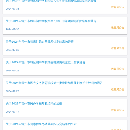
关于2024年雷州市城区初中学校招生7月31日电脑随机派位结果的通告
教育局公告
2024-07-31
关于2024年雷州市城区初中学校招生7月30日电脑随机派位结果的通告
教育局公告
2024-07-30
关于2024年雷州市普惠性民办幼儿园认定结果的通报
教育局公告
2024-07-30
关于2024年雷州市城区初中学校招生电脑随机派位工作的通告
教育局公告
2024-07-26
关于2024年雷州市民办义务教育学校第一批录取结果及剩余招生计划的通告
教育局公告
2024-07-20
关于2023年雷州市民办学校年检结果的通报
教育局公告
2024-07-17
关于2024年雷州市普惠性民办幼儿园拟认定结果的公示