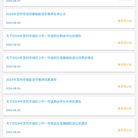
2024-08-27
2024年雷州市拟招募银龄讲学教师名单公示
教育局公告
2024-08-26
关于2024年雷州市城区小学一年级招生剩余学位的通告
教育局公告
2024-08-26
关于2024年雷州市城区小学一年级招生电脑随机派位结果的通告
教育局公告
2024-08-26
2024年雷州市银龄讲学教师招募通告
教育局公告
2024-08-24
关于2024年雷州市城区小学一年级剩余学位补录的通告
教育局公告
2024-08-23
关于2024年雷州市城区小学一年级招生电脑随机派位的通告
教育局公告
2024-08-23