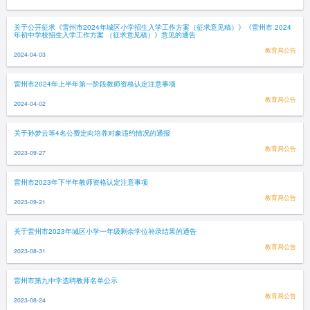
关于公开征求《雷州市2024年城区小学招生入学工作方案（征求意见稿）》《雷州市 2024
年初中学校招生入学工作方案 （征求意见稿）》意见的通告
教育局公告
2024-04-03
雷州市2024年上半年第一阶段教师资格认定注意事项
教育局公告
2024-04-02
关于孙梦云等4名公费定向培养对象违约情况的通报
教育局公告
2023-09-27
雷州市2023年下半年教师资格认定注意事项
教育局公告
2023-09-21
关于雷州市2023年城区小学一年级剩余学位补录结果的通告
教育局公告
2023-08-31
雷州市第九中学选聘教师名单公示
教育局公告
2023-08-24