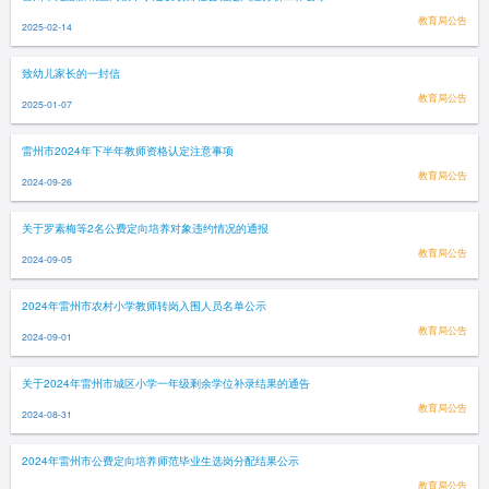
教育局公告
2025-02-14
致幼儿家长的一封信
教育局公告
2025-01-07
雷州市2024年下半年教师资格认定注意事项
教育局公告
2024-09-26
关于罗素梅等2名公费定向培养对象违约情况的通报
教育局公告
2024-09-05
2024年雷州市农村小学教师转岗入围人员名单公示
教育局公告
2024-09-01
关于2024年雷州市城区小学一年级剩余学位补录结果的通告
教育局公告
2024-08-31
2024年雷州市公费定向培养师范毕业生选岗分配结果公示
教育局公告