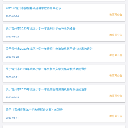
2023年雷州市拟招募银龄讲学教师名单公示
教育局公告
2023-08-24
关于雷州市2023年城区小学一年级剩余学位补录的通告
教育局公告
2023-08-22
关于雷州市2023年城区小学一年级招生电脑随机摇号派位结果的通告
教育局公告
2023-08-22
关于雷州市2023年城区小学一年级新生入学资格审核结果的通告
教育局公告
2023-08-21
关于雷州市2023年城区小学一年级招生电脑随机摇号派位的通告
教育局公告
2023-08-19
关于《雷州市第九中学教师配备方案》的通告
教育局公告
2023-08-11