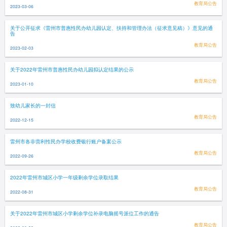
教育局公告
2023-03-06
关于公开征求《雷州市普惠性民办幼儿园认定、扶持和管理办法（征求意见稿）》意见的通
告
教育局公告
2023-02-03
关于2022年雷州市普惠性民办幼儿园拟认定结果的公示
教育局公告
2023-01-10
致幼儿家长的一封信
教育局公告
2022-12-15
雷州市各非营利性民办学校收费银行账户备案公示
教育局公告
2022-09-26
2022年雷州市城区小学一年级剩余学位录取结果
教育局公告
2022-08-31
关于2022年雷州市城区小学剩余学位补录电脑摇号派位工作的通告
教育局公告