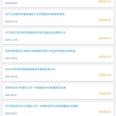
教育局公告
2022-04-08
关于公布雷州市教师减负工作举报电话和邮箱的通告
教育局公告
2022-03-18
关于2021年雷州市普惠性民办幼儿园认定结果的公示
教育局公告
2021-11-08
雷州市教育局公布校外培训机构治理工作监督举报电话和邮箱
教育局公告
2021-09-22
2021年雷州市拟招募银龄讲学教师名单公示
教育局公告
2021-09-18
雷州市2021年城区小学一年级剩余学位电脑派位结果
教育局公告
2021-08-31
关于雷州市2021年城区小学一年级剩余学位补录电脑派位的通告
教育局公告
2021-08-30