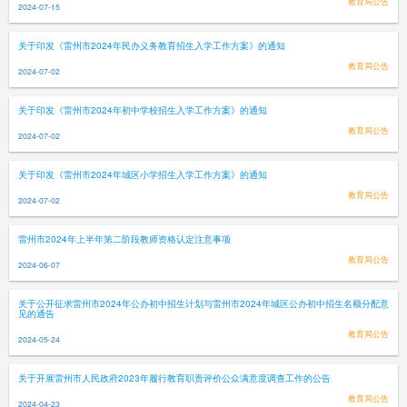
教育局公告
2024-07-15
关于印发《雷州市2024年民办义务教育招生入学工作方案》的通知
教育局公告
2024-07-02
关于印发《雷州市2024年初中学校招生入学工作方案》的通知
教育局公告
2024-07-02
关于印发《雷州市2024年城区小学招生入学工作方案》的通知
教育局公告
2024-07-02
雷州市2024年上半年第二阶段教师资格认定注意事项
教育局公告
2024-06-07
关于公开征求雷州市2024年公办初中招生计划与雷州市2024年城区公办初中招生名额分配意
见的通告
教育局公告
2024-05-24
关于开展雷州市人民政府2023年履行教育职责评价公众满意度调查工作的公告
教育局公告
2024-04-23