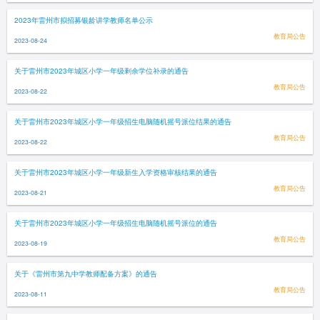
2023年雷州市拟招募银龄讲学教师名单公示
教育局公告
2023-08-24
关于雷州市2023年城区小学一年级剩余学位补录的通告
教育局公告
2023-08-22
关于雷州市2023年城区小学一年级招生电脑随机摇号派位结果的通告
教育局公告
2023-08-22
关于雷州市2023年城区小学一年级新生入学资格审核结果的通告
教育局公告
2023-08-21
关于雷州市2023年城区小学一年级招生电脑随机摇号派位的通告
教育局公告
2023-08-19
关于《雷州市第九中学教师配备方案》的通告
教育局公告
2023-08-11