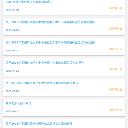
2023年雷州市银龄讲学教师招募通告
教育局公告
2023-08-08
关于2023年雷州市城区初中学校招生7月28日电脑随机派位结果的通告
教育局公告
2023-07-28
关于2023年雷州市城区初中学校招生7月27日电脑随机派位结果的通告
教育局公告
2023-07-27
关于2023年雷州市城区初中学校招生电脑随机派位工作的通告
教育局公告
2023-07-24
关于雷州市2023年民办义务教育招生电脑派位结果的通告
教育局公告
2023-07-20
致幼儿家长的一封信
教育局公告
2023-07-17
关于2023年雷州市普惠性民办幼儿园认定结果的通报