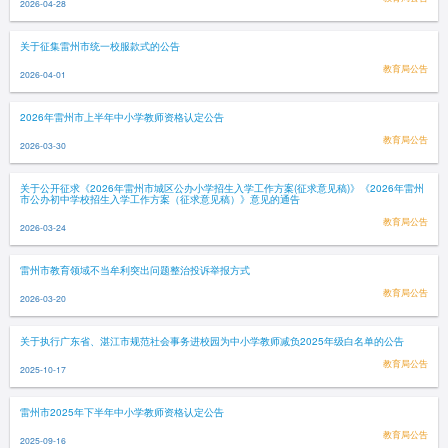
2026-04-28
关于征集雷州市统一校服款式的公告
教育局公告
2026-04-01
2026年雷州市上半年中小学教师资格认定公告
教育局公告
2026-03-30
关于公开征求《2026年雷州市城区公办小学招生入学工作方案(征求意见稿)》《2026年雷州
市公办初中学校招生入学工作方案（征求意见稿）》意见的通告
教育局公告
2026-03-24
雷州市教育领域不当牟利突出问题整治投诉举报方式
教育局公告
2026-03-20
关于执行广东省、湛江市规范社会事务进校园为中小学教师减负2025年级白名单的公告
教育局公告
2025-10-17
雷州市2025年下半年中小学教师资格认定公告
教育局公告
2025-09-16