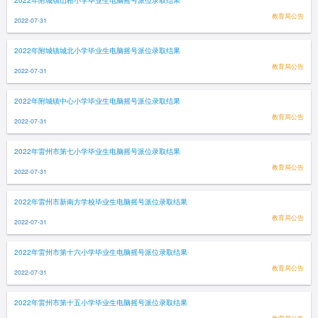
2022年附城镇山柑小学毕业生电脑摇号派位录取结果
教育局公告
2022-07-31
2022年附城镇城北小学毕业生电脑摇号派位录取结果
教育局公告
2022-07-31
2022年附城镇中心小学毕业生电脑摇号派位录取结果
教育局公告
2022-07-31
2022年雷州市第七小学毕业生电脑摇号派位录取结果
教育局公告
2022-07-31
2022年雷州市新南方学校毕业生电脑摇号派位录取结果
教育局公告
2022-07-31
2022年雷州市第十六小学毕业生电脑摇号派位录取结果
教育局公告
2022-07-31
2022年雷州市第十五小学毕业生电脑摇号派位录取结果