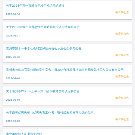
关于2024年雷州市民办学校年检结果的通报
教育局公告
2025-06-30
关于2025年雷州市普惠性民办幼儿园拟认定结果的公示
教育局公告
2025-06-27
雷州市第十一中学社会稳定风险分析公示及公众参与公告
教育局公告
2025-06-26
雷州市特殊教育学校新建学生宿舍、康教综合楼项目社会稳定风险分析工作公众参与公示
教育局公告
2025-06-10
关于雷州市2025年上半年第二阶段教师资格认定的公告
教育局公告
2025-06-10
关于南粤优秀教师（优秀教育工作者）暨特级教师推荐人选的公示
教育局公告
2025-05-19
事业单位法人证书遗失声明