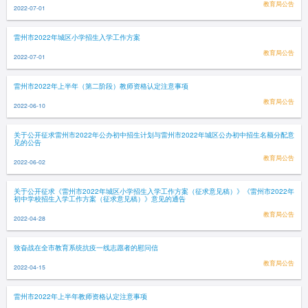
教育局公告
2022-07-01
雷州市2022年城区小学招生入学工作方案
教育局公告
2022-07-01
雷州市2022年上半年（第二阶段）教师资格认定注意事项
教育局公告
2022-06-10
关于公开征求雷州市2022年公办初中招生计划与雷州市2022年城区公办初中招生名额分配意
见的公告
教育局公告
2022-06-02
关于公开征求《雷州市2022年城区小学招生入学工作方案（征求意见稿）》《雷州市2022年
初中学校招生入学工作方案（征求意见稿）》意见的通告
教育局公告
2022-04-28
致奋战在全市教育系统抗疫一线志愿者的慰问信
教育局公告
2022-04-15
雷州市2022年上半年教师资格认定注意事项