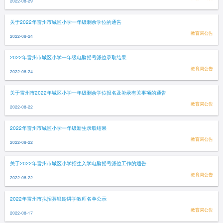
2022-08-29
关于2022年雷州市城区小学一年级剩余学位的通告
教育局公告
2022-08-24
2022年雷州市城区小学一年级电脑摇号派位录取结果
教育局公告
2022-08-24
关于雷州市2022年城区小学一年级剩余学位报名及补录有关事项的通告
教育局公告
2022-08-22
2022年雷州市城区小学一年级新生录取结果
教育局公告
2022-08-22
关于2022年雷州市城区小学招生入学电脑摇号派位工作的通告
教育局公告
2022-08-22
2022年雷州市拟招募银龄讲学教师名单公示
教育局公告
2022-08-17