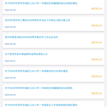
关于2025年雷州市城区公办小学一年级招生电脑随机派位结果的通告
教育局公告
2025-08-22
2025年雷州市公费定向培养师范毕业生工作岗位分配方案公告
教育局公告
2025-08-22
雷州市教育系统2025年秋季学期开学工作会议召开
教育局公告
2025-08-22
关于雷州市初中教辅材料选用结果的公示
教育局公告
2025-08-21
关于2025年雷州市城区公办小学一年级剩余学位补录的通告
教育局公告
2025-08-20
关于2025年雷州市城区公办小学一年级招生电脑随机派位的通告
教育局公告
2025-08-20
关于2025年雷州市城区公办小学一年级新生入学资格审核结果的通告