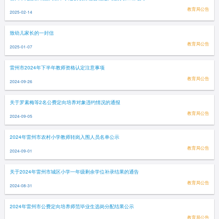
教育局公告
2025-02-14
致幼儿家长的一封信
教育局公告
2025-01-07
雷州市2024年下半年教师资格认定注意事项
教育局公告
2024-09-26
关于罗素梅等2名公费定向培养对象违约情况的通报
教育局公告
2024-09-05
2024年雷州市农村小学教师转岗入围人员名单公示
教育局公告
2024-09-01
关于2024年雷州市城区小学一年级剩余学位补录结果的通告
教育局公告
2024-08-31
2024年雷州市公费定向培养师范毕业生选岗分配结果公示
教育局公告