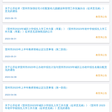
关于公开征求《雷州市加强住宅小区配套幼儿园建设和管理工作实施办法（征求意见稿）》
意见的通告
教育局公告
2023-06-15
《雷州市2023年城区小学招生入学工作方案（草案）》《雷州市2023年初中学校招生入学工
作方案（草案）》征求意见采纳情况的公示
教育局公告
2023-06-01
雷州市2023年上半年教师资格认定注意事项（第二阶段）
教育局公告
2023-05-31
关于公开征求雷州市2023年公办初中招生计划与雷州市2023年城区公办初中招生名额分配意
见的通告
教育局公告
2023-04-08
雷州市2023年上半年教师资格认定注意事项（第一阶段）
教育局公告
2023-04-06
关于公开征求《雷州市2023年城区小学招生入学工作方案（征求意见稿）》《雷州市 2023
年初中学校招生入学工作方案（征求意见稿）》意见的通告