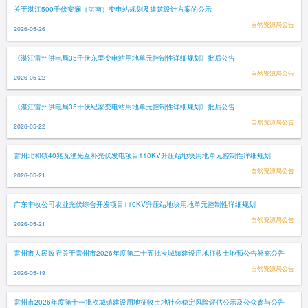
关于湛江500千伏安澜（湛南）变电站规划及建筑设计方案的公示
自然资源局公告
2026-05-26
《湛江雷州供电局35千伏东里变电站用地单元控制性详细规划》批后公告
自然资源局公告
2026-05-22
《湛江雷州供电局35千伏纪家变电站用地单元控制性详细规划》批后公告
自然资源局公告
2026-05-22
雷州北和镇40兆瓦渔光互补光伏发电项目110KV升压站地块用地单元控制性详细规划
自然资源局公告
2026-05-21
广东丰收公司农业光伏综合开发项目110KV升压站地块用地单元控制性详细规划
自然资源局公告
2026-05-21
雷州市人民政府关于雷州市2026年度第二十五批次城镇建设用地征收土地预公告补充公告
自然资源局公告
2026-05-19
雷州市2026年度第十一批次城镇建设用地征收土地社会稳定风险评估公示及公众参与公告