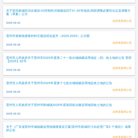
关于雷州新城区综合规划-03控制性详细规划(GT-01-30等地块)局部调整必要性论证及调整方
案（草案）公示
自然资源局公告
2025-09-30
雷州市唐家镇唐家村村庄规划优化提升（2025-2035）公示图
自然资源局公告
2025-09-28
雷州市人民政府关于雷州市2025年度第二十一批次城镇建设用地征（回）收土地的公告 雷府
【2025】62号
自然资源局公告
2025-09-26
雷州市人民政府关于雷州市2025年度第十七批次城镇建设用地征收土地的公告
自然资源局公告
2025-09-25
雷州市人民政府关于雷州市附城镇2025年度第四批次建设用地回收土地的公告
自然资源局公告
2025-09-25
关于《广东省雷州市城镇建设用地规模落实方案(雷州市新城区污水处理厂等3 个项目)》成果
的公告
自然资源局公告