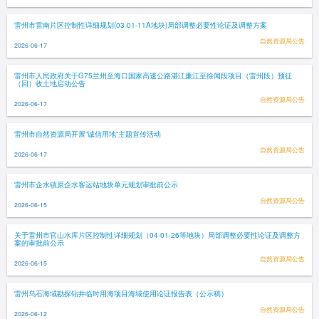
雷州市雷南片区控制性详细规划(03-01-11A地块)局部调整必要性论证及调整方案
自然资源局公告
2026-06-17
雷州市人民政府关于G75兰州至海口国家高速公路湛江廉江至徐闻段项目（雷州段）预征
（回）收土地启动公告
自然资源局公告
2026-06-17
雷州市自然资源局开展“诚信用地”主题宣传活动
自然资源局公告
2026-06-17
雷州市企水镇原企水客运站地块单元规划审批前公示
自然资源局公告
2026-06-15
关于雷州市官山水库片区控制性详细规划（04-01-26等地块）局部调整必要性论证及调整方
案的审批前公示
自然资源局公告
2026-06-15
雷州乌石海域勘探钻井临时用海项目海域使用论证报告表（公示稿）
自然资源局公告
2026-06-12