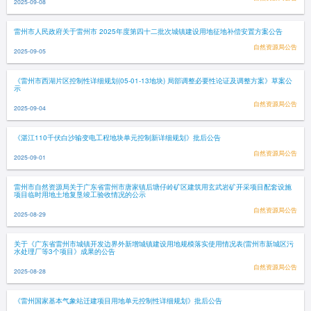
2025-09-08
雷州市人民政府关于雷州市 2025年度第四十二批次城镇建设用地征地补偿安置方案公告
自然资源局公告
2025-09-05
《雷州市西湖片区控制性详细规划(05-01-13地块) 局部调整必要性论证及调整方案》草案公
示
自然资源局公告
2025-09-04
《湛江110千伏白沙输变电工程地块单元控制新详细规划》批后公告
自然资源局公告
2025-09-01
雷州市自然资源局关于广东省雷州市唐家镇后塘仔岭矿区建筑用玄武岩矿开采项目配套设施
项目临时用地土地复垦竣工验收情况的公示
自然资源局公告
2025-08-29
关于《广东省雷州市城镇开发边界外新增城镇建设用地规模落实使用情况表(雷州市新城区污
水处理厂等3个项目》成果的公告
自然资源局公告
2025-08-28
《雷州国家基本气象站迁建项目用地单元控制性详细规划》批后公告