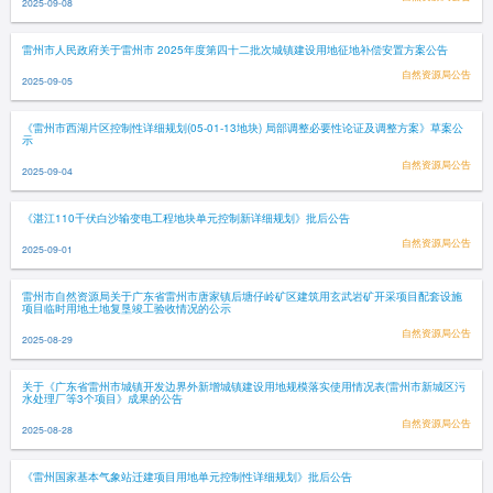
2025-09-08
雷州市人民政府关于雷州市 2025年度第四十二批次城镇建设用地征地补偿安置方案公告
自然资源局公告
2025-09-05
《雷州市西湖片区控制性详细规划(05-01-13地块) 局部调整必要性论证及调整方案》草案公
示
自然资源局公告
2025-09-04
《湛江110千伏白沙输变电工程地块单元控制新详细规划》批后公告
自然资源局公告
2025-09-01
雷州市自然资源局关于广东省雷州市唐家镇后塘仔岭矿区建筑用玄武岩矿开采项目配套设施
项目临时用地土地复垦竣工验收情况的公示
自然资源局公告
2025-08-29
关于《广东省雷州市城镇开发边界外新增城镇建设用地规模落实使用情况表(雷州市新城区污
水处理厂等3个项目》成果的公告
自然资源局公告
2025-08-28
《雷州国家基本气象站迁建项目用地单元控制性详细规划》批后公告