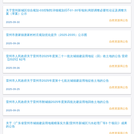
关于雷州新城区综合规划-03控制性详细规划(GT-01-30等地块)局部调整必要性论证及调整方
案（草案）公示
自然资源局公告
2025-09-30
雷州市唐家镇唐家村村庄规划优化提升（2025-2035）公示图
自然资源局公告
2025-09-28
雷州市人民政府关于雷州市2025年度第二十一批次城镇建设用地征（回）收土地的公告 雷府
【2025】62号
自然资源局公告
2025-09-26
雷州市人民政府关于雷州市2025年度第十七批次城镇建设用地征收土地的公告
自然资源局公告
2025-09-25
雷州市人民政府关于雷州市附城镇2025年度第四批次建设用地回收土地的公告
自然资源局公告
2025-09-25
关于《广东省雷州市城镇建设用地规模落实方案(雷州市新城区污水处理厂等3 个项目)》成果
的公告
自然资源局公告