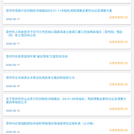
雷州市雷南片区控制性详细规划(03-01-11A地块)局部调整必要性论证及调整方案
自然资源局公告
2026-06-17
雷州市人民政府关于G75兰州至海口国家高速公路湛江廉江至徐闻段项目（雷州段）预征
（回）收土地启动公告
自然资源局公告
2026-06-17
雷州市自然资源局开展“诚信用地”主题宣传活动
自然资源局公告
2026-06-17
雷州市企水镇原企水客运站地块单元规划审批前公示
自然资源局公告
2026-06-15
关于雷州市官山水库片区控制性详细规划（04-01-26等地块）局部调整必要性论证及调整方
案的审批前公示
自然资源局公告
2026-06-15
雷州乌石海域勘探钻井临时用海项目海域使用论证报告表（公示稿）
自然资源局公告
2026-06-12