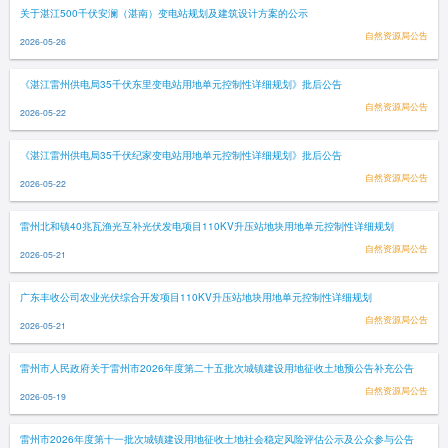
关于湛江500千伏安澜（湛南）变电站规划及建筑设计方案的公示
自然资源局公告
2026-05-26
《湛江雷州供电局35千伏东里变电站用地单元控制性详细规划》批后公告
自然资源局公告
2026-05-22
《湛江雷州供电局35千伏纪家变电站用地单元控制性详细规划》批后公告
自然资源局公告
2026-05-22
雷州北和镇40兆瓦渔光互补光伏发电项目110KV升压站地块用地单元控制性详细规划
自然资源局公告
2026-05-21
广东丰收公司农业光伏综合开发项目110KV升压站地块用地单元控制性详细规划
自然资源局公告
2026-05-21
雷州市人民政府关于雷州市2026年度第二十五批次城镇建设用地征收土地预公告补充公告
自然资源局公告
2026-05-19
雷州市2026年度第十一批次城镇建设用地征收土地社会稳定风险评估公示及公众参与公告