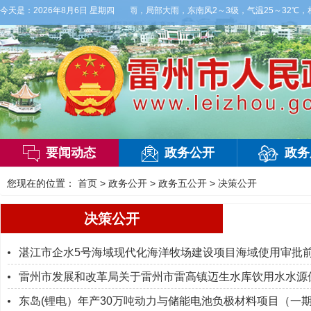
明天白天，阴天间多云，有雷阵雨，局部大雨，东南风2～3级，气温25～32℃，相对湿
今天是：
2026年8月6日 星期四
要闻动态
政务公开
政务
您现在的位置：
首页
>
政务公开
>
政务五公开
>
决策公开
决策公开
湛江市企水5号海域现代化海洋牧场建设项目海域使用审批
雷州市发展和改革局关于雷州市雷高镇迈生水库饮用水水源保
东岛(锂电）年产30万吨动力与储能电池负极材料项目（一期