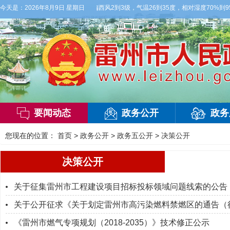
白天，多云，局部有雷阵雨，偏西风2到3级，气温26到35度，相对湿度70%到95%
今天是：
2026年8月9日 星期日
要闻动态
政务公开
政务
您现在的位置：
首页
>
政务公开
>
政务五公开
>
决策公开
决策公开
关于征集雷州市工程建设项目招标投标领域问题线索的公告
关于公开征求《关于划定雷州市高污染燃料禁燃区的通告（征
《雷州市燃气专项规划（2018-2035）》技术修正公示