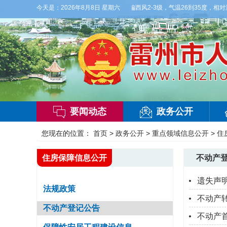
气】今晚到明天白天，多云，局部有雷阵雨，偏西风2-3级，气温26到35度，相对湿度7
今天是：
2026年8月8日 星期六
要闻动态
政务公开
您现在的位置：
首页
>
政务公开
>
重点领域信息公开
>
住
住房保障信息公开
不动产
遗失声
法规政策
不动产转
不动产登记公告
不动产首