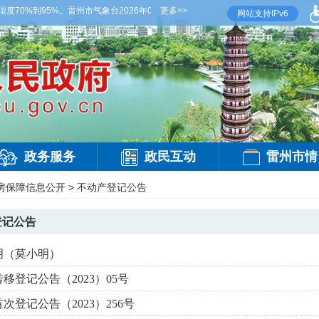
0%到95%。雷州市气象台2026年08月07日傍晚发布
更多>>
【雷州晚间天气】今晚到明天
网站支持IPv6
政务服务
政民互动
雷州市情
房保障信息公开
>
不动产登记公告
登记公告
明（莫小明）
移登记公告（2023）05号
次登记公告（2023）256号