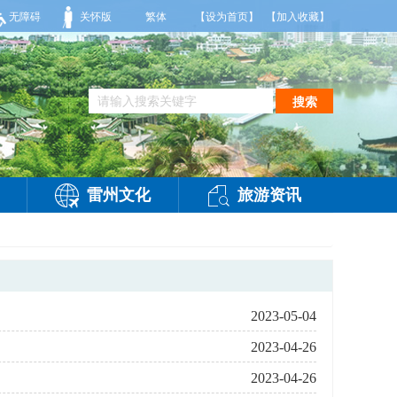
白天，多云，局部有雷阵雨，偏西风2-3级，气温26到35度，相对湿度70%到95%。
无障碍
关怀版
繁体
【设为首页】
【加入收藏】
搜索
雷州文化
旅游资讯
2023-05-04
2023-04-26
2023-04-26