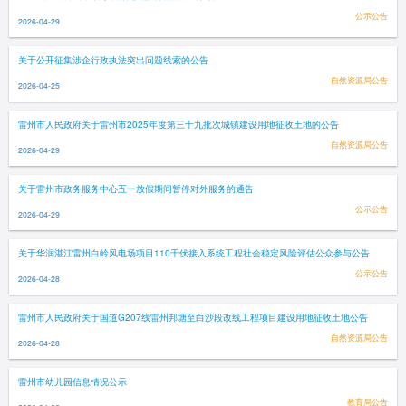
公示公告
2026-04-29
关于公开征集涉企行政执法突出问题线索的公告
自然资源局公告
2026-04-25
雷州市人民政府关于雷州市2025年度第三十九批次城镇建设用地征收土地的公告
自然资源局公告
2026-04-29
关于雷州市政务服务中心五一放假期间暂停对外服务的通告
公示公告
2026-04-29
关于华润湛江雷州白岭风电场项目110千伏接入系统工程社会稳定风险评估公众参与公告
公示公告
2026-04-28
雷州市人民政府关于国道G207线雷州邦塘至白沙段改线工程项目建设用地征收土地公告
自然资源局公告
2026-04-28
雷州市幼儿园信息情况公示
教育局公告