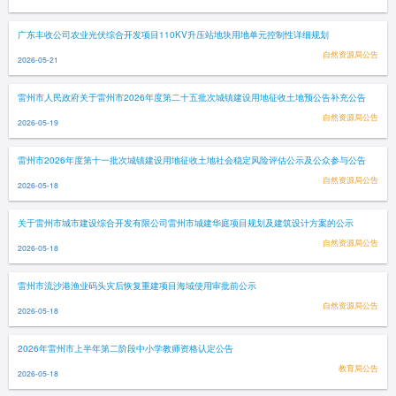
广东丰收公司农业光伏综合开发项目110KV升压站地块用地单元控制性详细规划
自然资源局公告
2026-05-21
雷州市人民政府关于雷州市2026年度第二十五批次城镇建设用地征收土地预公告补充公告
自然资源局公告
2026-05-19
雷州市2026年度第十一批次城镇建设用地征收土地社会稳定风险评估公示及公众参与公告
自然资源局公告
2026-05-18
关于雷州市城市建设综合开发有限公司雷州市城建华庭项目规划及建筑设计方案的公示
自然资源局公告
2026-05-18
雷州市流沙港渔业码头灾后恢复重建项目海域使用审批前公示
自然资源局公告
2026-05-18
2026年雷州市上半年第二阶段中小学教师资格认定公告
教育局公告
2026-05-18