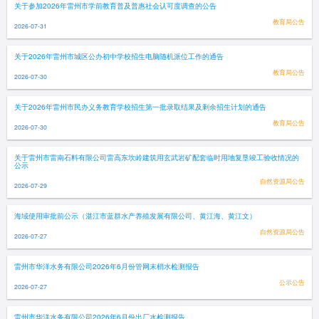
关于参加2026年雷州市学前教育普及普惠社会认可度调查的公告
教育局公告
2026-07-31
关于2026年雷州市城区公办初中学校招生电脑随机派位工作的通告
教育局公告
2026-07-30
关于2026年雷州市民办义务教育学校招生第一批录取结果及剩余招生计划的通告
教育局公告
2026-07-30
关于雷州市雷南石料有限公司雷高东坎岭建筑用玄武岩矿配套临时用地复垦竣工验收情况的
公示
自然资源局公告
2026-07-29
海域使用审批前公示（湛江市蓝群水产养殖发展有限公司、黄江海、黄江文）
自然资源局公告
2026-07-27
雷州市华洋水务有限公司2026年6月份管网末梢水检测报告
公示公告
2026-07-27
雷州市华洋水务有限公司2026年6月份出厂水检测报告