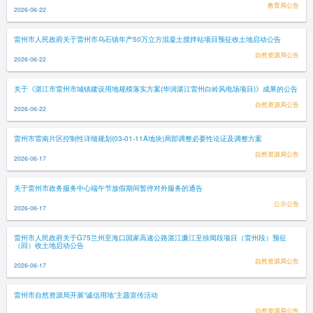
教育局公告
2026-06-22
雷州市人民政府关于雷州市乌石镇年产50万立方混凝土搅拌站项目预征收土地启动公告
自然资源局公告
2026-06-22
关于《湛江市雷州市城镇建设用地规模落实方案(华润湛江雷州白岭风电场项目)》成果的公告
自然资源局公告
2026-06-22
雷州市雷南片区控制性详细规划(03-01-11A地块)局部调整必要性论证及调整方案
自然资源局公告
2026-06-17
关于雷州市政务服务中心端午节放假期间暂停对外服务的通告
公示公告
2026-06-17
雷州市人民政府关于G75兰州至海口国家高速公路湛江廉江至徐闻段项目（雷州段）预征
（回）收土地启动公告
自然资源局公告
2026-06-17
雷州市自然资源局开展“诚信用地”主题宣传活动
自然资源局公告