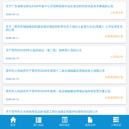
关于广东省事业单位2026年集中公开招聘高校毕业生笔试时间安排及有关事项的公告
人社局公告
2026-02-12
关于《雷州市城镇规划区建设项目增加容积率补交土地出让金暂行办法(草案)》公开征求意见
的公告
自然资源局公告
2026-02-11
关于雷州市2026年公益性岗位（第二批）拟聘用人员的公示
人社局公告
2026-02-10
雷州市人民政府关于雷州市2026年度第十二批次城镇建设用地征收土地预公告
自然资源局公告
2026-02-10
雷州市人民政府关于雷州市2026年度第一批次城镇建设用地征地补偿安置方案公告
自然资源局公告
2026-02-10
关于雷州市企水堵海海堤达标加固工程社会稳定风险评估报告结论的公示
公示公告
2026-02-10
首页
部门动态
镇街动态
政策文件
人事信息