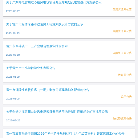
关于广东粤电雷州红心楼风电场项目升压站规划及建筑设计方案的公示
自然资源局公告
2026-06-25
关于雷州市启秀东路市政道路工程规划及设计方案的公示
自然资源局公告
2026-06-25
雷州市覃斗镇一二三产业融合发展审批前公示
自然资源局公告
2026-06-24
关于雷州市中小学转学业务办理公告
教育局公告
2026-06-24
雷州市保障性租赁住房（一期）剩余房源现场抽签配租的公告
公示公告
2026-06-24
关于华润湛江雷州白岭风电场项目升压站用地控制性详细规划的审批前公示
自然资源局公告
2026-06-23
雷州市教育局关于组织2026年初中阶段教辅材料（九年级英语科）评议选用工作的公告