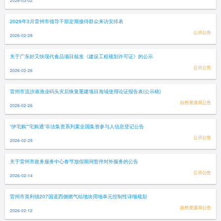
2026-03-02
2026年3月雷州市领导干部定期接待群众来访安排表
公示公告
2026-02-28
关于广东好又快现代食品项目核发《建设工程规划许可证》的公示
公示公告
2026-02-26
雷州市流沙港渔业码头灾后恢复重建项目海域使用论证报告表(公示稿)
自然资源局公告
2026-02-26
“伊宅购”“宅购通”非法集资系列案全国集资参与人信息登记公告
公示公告
2026-02-25
关于雷州市政务服务中心春节放假期间暂停对外服务的公告
公示公告
2026-02-14
雷州市英利镇207国道西侧燃气站地块用地单元控制性详细规划
自然资源局公告
2026-02-12