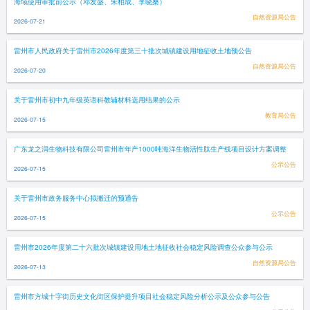
海域使用审批前公示（邓发盛、朱柏成、李晓桑）
自然资源局公告
2026-07-21
雷州市人民政府关于雷州市2026年度第三十批次城镇建设用地征收土地预公告
自然资源局公告
2026-07-20
关于雷州市初中九年级英语科教辅材料选用结果的公示
教育局公告
2026-07-15
广东龙之润生物科技有限公司雷州市年产1000吨海洋生物活性肽生产线项目设计方案调整
公示公告
2026-07-15
关于雷州市政务服务中心拟搬迁的预通告
公示公告
2026-07-15
雷州市2026年度第二十六批次城镇建设用地土地征收社会稳定风险调查公众参与公示
自然资源局公告
2026-07-13
雷州市方城十字街历史文化街区保护提升项目社会稳定风险分析公示及公众参与公告