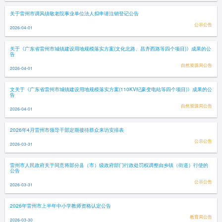
关于雷州市调风镇敬老院事业单位法人拟申请注销登记公告
公示公告
2026-04-01
关于《广东省雷州市城镇建设用地规模落实方案(文化北路、昌齐西路等四个项目)》成果的公
告
自然资源局公告
2026-04-01
文关于《广东省雷州市城镇建设用地规模落实方案(110KV纪豪变电站等四个项目)》成果的公
告
自然资源局公告
2026-04-01
2026年4月雷州市领导干部定期接待群众来访安排表
公示公告
2026-03-31
雷州市人民政府关于同意将部分县（市）级政府部门行政处罚权调整由乡镇（街道）行使的
公告
公示公告
2026-03-31
2026年雷州市上半年中小学教师资格认定公告
教育局公告
2026-03-30