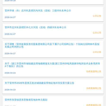
2026-04-28
雷州市镇（街）总河长及辖区内河流（流域）三级河长名单公示
公示公告
2026-04-27
雷州市总河长及辖区内七大河流（流域）四级河长名单公示
公示公告
2026-04-27
关于调整《雷州发展投资控股集团有限公司及下属子公司招聘公告》个别岗位招聘条件及报
名截止时间的公告
公示公告
2026-04-27
关于《湛江市雷州市城镇建设用地规模落实方案(湛江雷州供电局唐家供电所技术业务用房等
4个项目)》的公告
自然资源局公告
2026-04-24
关于雷州市2026年度第五批次城镇建设用地征地补偿安置方案公告
自然资源局公告
2026-04-23
雷州市东里镇原东里敬老院地块单元规划
自然资源局公告