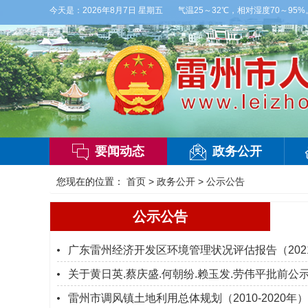
云，有雷阵雨，局部大雨，东南风2～3级，气温25～32℃，相对湿度70～95%。雷
今天是：
2026年8月7日 星期五
要闻动态
政务公开
您现在的位置：
首页
>
政务公开
>
公示公告
公示公告
广东雷州经济开发区环境管理状况评估报告（202
关于黄日英.蔡庆盛.何朝纷.赖玉发.劳伟平批前
雷州市调风镇土地利用总体规划（2010-2020