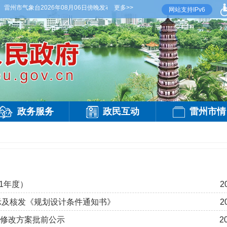
州市气象台2026年08月06日傍晚发布
【雷州晚间天气】今晚到明天白天，阴天间多云，
更多>>
网站支持IPv6
政务服务
政民互动
雷州市情
1年度）
2
公示及核发《规划设计条件通知书》
2
年）修改方案批前公示
2