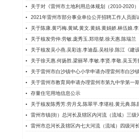
关于对《雷州市土地利用总体规划（2010-2020
2021年雷州市部分事业单位公开招聘工作人员面
关于陈康.黄巧梅.黄斌.黄文.黄娟.黄娟娇.林伍
关于核发劳仲.劳敏.庞秀玉.郑培桀.徐天惠.陈瑞
关于核发吴小燕.吴彩连.李迪磊.吴桂珍.陈江《
关于徐天惠.何扬胜.梁丽琴.李敏.李贤.李敬.吴
关于雷州市白沙镇中心小学申请办理雷州市白沙镇
关于雷州市教育局申请办理雷州市第九中学第一期工
存量住宅用地信息公示
关于核发陈秀芳.劳月戈.陈翠平.李堪桂.黄元典.
雷州市镇(街）总河长及辖区内河流（流域）三级
雷州市总河长及辖区内七大河流（流域）四级河