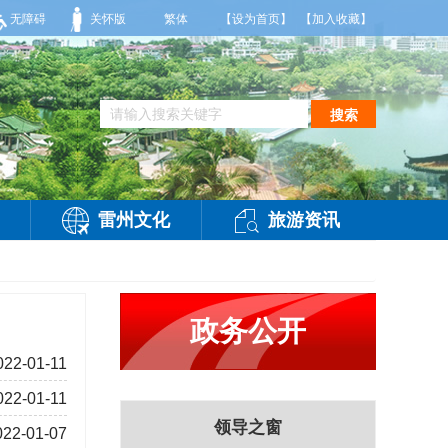
有雷阵雨，局部大雨，东南风2～3级，气温25～32℃，相对湿度70～95%。雷州市
无障碍
关怀版
繁体
【设为首页】
【加入收藏】
搜索
雷州文化
旅游资讯
政务公开
022-01-11
022-01-11
领导之窗
022-01-07