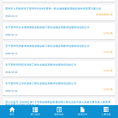
雷州市人民政府关于雷州市2026年度第一批次城镇建设用地征地补偿安置方案公告
自然资源局公告
2026-02-10
关于雷州市企水堵海海堤达标加固工程社会稳定风险评估报告结论的公示
公示公告
2026-02-10
关于雷州市房参堵海海堤加固达标工程社会稳定风险评估报告结论的公示
公示公告
2026-02-10
关于雷州市郎武河清淤工程社会稳定风险评估报告结论的公示
公示公告
2026-02-06
关于雷州市公河水清淤工程社会稳定风险评估报告结论的公示
公示公告
2026-02-06
雷人社监字【2026】第1-4号劳动保障监察通知用人单位法定代表人或者主要负责人接受调
查或者配合处理欠薪案件公告
人社局公告
2026-02-03
首页
部门动态
镇街动态
政策文件
人事信息