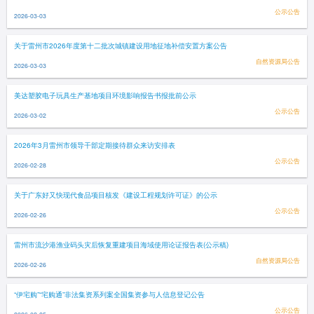
公示公告
2026-03-03
关于雷州市2026年度第十二批次城镇建设用地征地补偿安置方案公告
自然资源局公告
2026-03-03
美达塑胶电子玩具生产基地项目环境影响报告书报批前公示
公示公告
2026-03-02
2026年3月雷州市领导干部定期接待群众来访安排表
公示公告
2026-02-28
关于广东好又快现代食品项目核发《建设工程规划许可证》的公示
公示公告
2026-02-26
雷州市流沙港渔业码头灾后恢复重建项目海域使用论证报告表(公示稿)
自然资源局公告
2026-02-26
“伊宅购”“宅购通”非法集资系列案全国集资参与人信息登记公告
公示公告