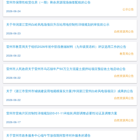
雷州市保障性租赁住房（一期）剩余房源现场抽签配租的公告
公示公告
2026-06-24
关于华润湛江雷州白岭风电场项目升压站用地控制性详细规划的审批前公示
自然资源局公告
2026-06-23
雷州市教育局关于组织2026年初中阶段教辅材料（九年级英语科）评议选用工作的公告
教育局公告
2026-06-22
雷州市人民政府关于雷州市乌石镇年产50万立方混凝土搅拌站项目预征收土地启动公告
自然资源局公告
2026-06-22
关于《湛江市雷州市城镇建设用地规模落实方案(华润湛江雷州白岭风电场项目)》成果的公告
自然资源局公告
2026-06-22
雷州市雷南片区控制性详细规划(03-01-11A地块)局部调整必要性论证及调整方案
自然资源局公告
2026-06-17
关于雷州市政务服务中心端午节放假期间暂停对外服务的通告