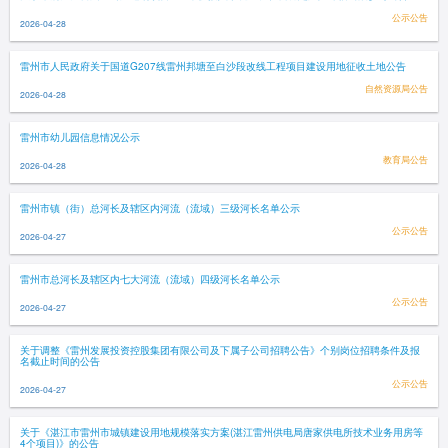
公示公告
2026-04-28
雷州市人民政府关于国道G207线雷州邦塘至白沙段改线工程项目建设用地征收土地公告
自然资源局公告
2026-04-28
雷州市幼儿园信息情况公示
教育局公告
2026-04-28
雷州市镇（街）总河长及辖区内河流（流域）三级河长名单公示
公示公告
2026-04-27
雷州市总河长及辖区内七大河流（流域）四级河长名单公示
公示公告
2026-04-27
关于调整《雷州发展投资控股集团有限公司及下属子公司招聘公告》个别岗位招聘条件及报
名截止时间的公告
公示公告
2026-04-27
关于《湛江市雷州市城镇建设用地规模落实方案(湛江雷州供电局唐家供电所技术业务用房等
4个项目)》的公告