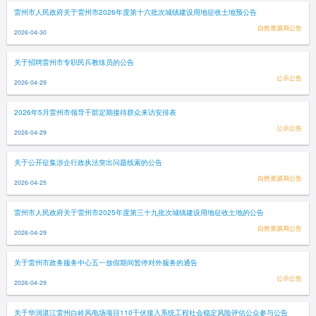
雷州市人民政府关于雷州市2026年度第十六批次城镇建设用地征收土地预公告
自然资源局公告
2026-04-30
关于招聘雷州市专职民兵教练员的公告
公示公告
2026-04-29
2026年5月雷州市领导干部定期接待群众来访安排表
公示公告
2026-04-29
关于公开征集涉企行政执法突出问题线索的公告
自然资源局公告
2026-04-25
雷州市人民政府关于雷州市2025年度第三十九批次城镇建设用地征收土地的公告
自然资源局公告
2026-04-29
关于雷州市政务服务中心五一放假期间暂停对外服务的通告
公示公告
2026-04-29
关于华润湛江雷州白岭风电场项目110千伏接入系统工程社会稳定风险评估公众参与公告