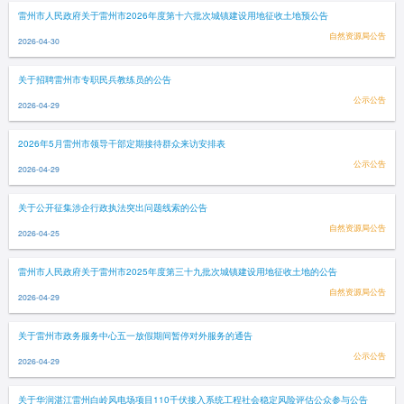
雷州市人民政府关于雷州市2026年度第十六批次城镇建设用地征收土地预公告
自然资源局公告
2026-04-30
关于招聘雷州市专职民兵教练员的公告
公示公告
2026-04-29
2026年5月雷州市领导干部定期接待群众来访安排表
公示公告
2026-04-29
关于公开征集涉企行政执法突出问题线索的公告
自然资源局公告
2026-04-25
雷州市人民政府关于雷州市2025年度第三十九批次城镇建设用地征收土地的公告
自然资源局公告
2026-04-29
关于雷州市政务服务中心五一放假期间暂停对外服务的通告
公示公告
2026-04-29
关于华润湛江雷州白岭风电场项目110千伏接入系统工程社会稳定风险评估公众参与公告