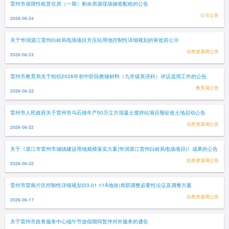
雷州市保障性租赁住房（一期）剩余房源现场抽签配租的公告
公示公告
2026-06-24
关于华润湛江雷州白岭风电场项目升压站用地控制性详细规划的审批前公示
自然资源局公告
2026-06-23
雷州市教育局关于组织2026年初中阶段教辅材料（九年级英语科）评议选用工作的公告
教育局公告
2026-06-22
雷州市人民政府关于雷州市乌石镇年产50万立方混凝土搅拌站项目预征收土地启动公告
自然资源局公告
2026-06-22
关于《湛江市雷州市城镇建设用地规模落实方案(华润湛江雷州白岭风电场项目)》成果的公告
自然资源局公告
2026-06-22
雷州市雷南片区控制性详细规划(03-01-11A地块)局部调整必要性论证及调整方案
自然资源局公告
2026-06-17
关于雷州市政务服务中心端午节放假期间暂停对外服务的通告