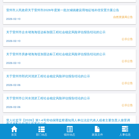
雷州市人民政府关于雷州市2026年度第一批次城镇建设用地征地补偿安置方案公告
自然资源局公告
2026-02-10
关于雷州市企水堵海海堤达标加固工程社会稳定风险评估报告结论的公示
公示公告
2026-02-10
关于雷州市房参堵海海堤加固达标工程社会稳定风险评估报告结论的公示
公示公告
2026-02-10
关于雷州市郎武河清淤工程社会稳定风险评估报告结论的公示
公示公告
2026-02-06
关于雷州市公河水清淤工程社会稳定风险评估报告结论的公示
公示公告
2026-02-06
雷人社监字【2026】第1-4号劳动保障监察通知用人单位法定代表人或者主要负责人接受调
查或者配合处理欠薪案件公告
人社局公告
2026-02-03
首页
部门动态
镇街动态
政策文件
人事信息