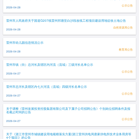
公示公告
2026-04-28
雷州市人民政府关于国道G207线雷州邦塘至白沙段改线工程项目建设用地征收土地公告
自然资源局公告
2026-04-28
雷州市幼儿园信息情况公示
教育局公告
2026-04-28
雷州市镇（街）总河长及辖区内河流（流域）三级河长名单公示
公示公告
2026-04-27
雷州市总河长及辖区内七大河流（流域）四级河长名单公示
公示公告
2026-04-27
关于调整《雷州发展投资控股集团有限公司及下属子公司招聘公告》个别岗位招聘条件及报
名截止时间的公告
公示公告
2026-04-27
关于《湛江市雷州市城镇建设用地规模落实方案(湛江雷州供电局唐家供电所技术业务用房等
4个项目)》的公告