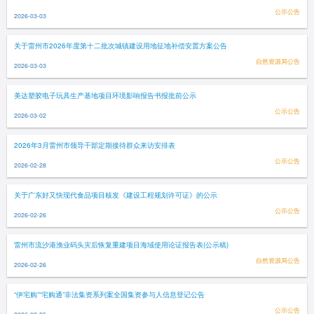
公示公告
2026-03-03
关于雷州市2026年度第十二批次城镇建设用地征地补偿安置方案公告
自然资源局公告
2026-03-03
美达塑胶电子玩具生产基地项目环境影响报告书报批前公示
公示公告
2026-03-02
2026年3月雷州市领导干部定期接待群众来访安排表
公示公告
2026-02-28
关于广东好又快现代食品项目核发《建设工程规划许可证》的公示
公示公告
2026-02-26
雷州市流沙港渔业码头灾后恢复重建项目海域使用论证报告表(公示稿)
自然资源局公告
2026-02-26
“伊宅购”“宅购通”非法集资系列案全国集资参与人信息登记公告
公示公告