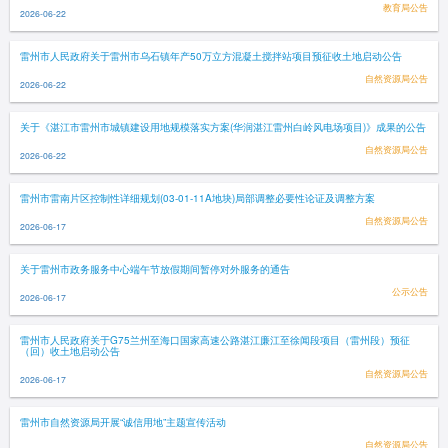
教育局公告
2026-06-22
雷州市人民政府关于雷州市乌石镇年产50万立方混凝土搅拌站项目预征收土地启动公告
自然资源局公告
2026-06-22
关于《湛江市雷州市城镇建设用地规模落实方案(华润湛江雷州白岭风电场项目)》成果的公告
自然资源局公告
2026-06-22
雷州市雷南片区控制性详细规划(03-01-11A地块)局部调整必要性论证及调整方案
自然资源局公告
2026-06-17
关于雷州市政务服务中心端午节放假期间暂停对外服务的通告
公示公告
2026-06-17
雷州市人民政府关于G75兰州至海口国家高速公路湛江廉江至徐闻段项目（雷州段）预征
（回）收土地启动公告
自然资源局公告
2026-06-17
雷州市自然资源局开展“诚信用地”主题宣传活动
自然资源局公告