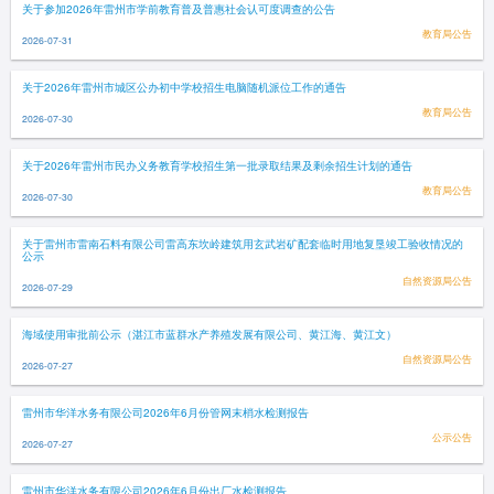
关于参加2026年雷州市学前教育普及普惠社会认可度调查的公告
教育局公告
2026-07-31
关于2026年雷州市城区公办初中学校招生电脑随机派位工作的通告
教育局公告
2026-07-30
关于2026年雷州市民办义务教育学校招生第一批录取结果及剩余招生计划的通告
教育局公告
2026-07-30
关于雷州市雷南石料有限公司雷高东坎岭建筑用玄武岩矿配套临时用地复垦竣工验收情况的
公示
自然资源局公告
2026-07-29
海域使用审批前公示（湛江市蓝群水产养殖发展有限公司、黄江海、黄江文）
自然资源局公告
2026-07-27
雷州市华洋水务有限公司2026年6月份管网末梢水检测报告
公示公告
2026-07-27
雷州市华洋水务有限公司2026年6月份出厂水检测报告