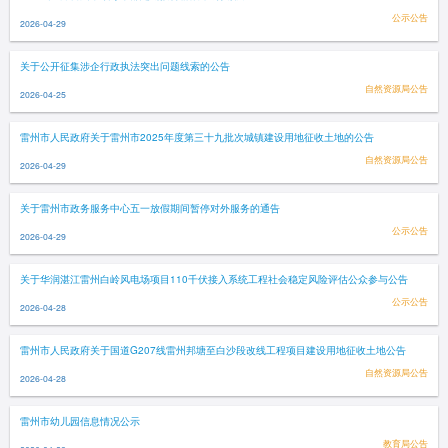
公示公告
2026-04-29
关于公开征集涉企行政执法突出问题线索的公告
自然资源局公告
2026-04-25
雷州市人民政府关于雷州市2025年度第三十九批次城镇建设用地征收土地的公告
自然资源局公告
2026-04-29
关于雷州市政务服务中心五一放假期间暂停对外服务的通告
公示公告
2026-04-29
关于华润湛江雷州白岭风电场项目110千伏接入系统工程社会稳定风险评估公众参与公告
公示公告
2026-04-28
雷州市人民政府关于国道G207线雷州邦塘至白沙段改线工程项目建设用地征收土地公告
自然资源局公告
2026-04-28
雷州市幼儿园信息情况公示
教育局公告