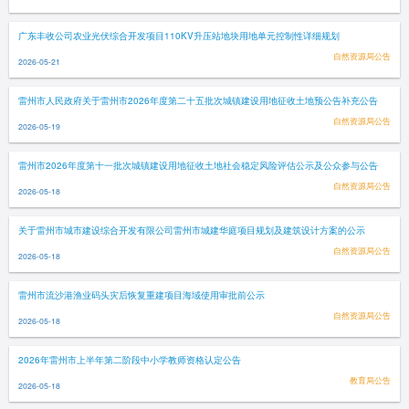
广东丰收公司农业光伏综合开发项目110KV升压站地块用地单元控制性详细规划
自然资源局公告
2026-05-21
雷州市人民政府关于雷州市2026年度第二十五批次城镇建设用地征收土地预公告补充公告
自然资源局公告
2026-05-19
雷州市2026年度第十一批次城镇建设用地征收土地社会稳定风险评估公示及公众参与公告
自然资源局公告
2026-05-18
关于雷州市城市建设综合开发有限公司雷州市城建华庭项目规划及建筑设计方案的公示
自然资源局公告
2026-05-18
雷州市流沙港渔业码头灾后恢复重建项目海域使用审批前公示
自然资源局公告
2026-05-18
2026年雷州市上半年第二阶段中小学教师资格认定公告
教育局公告
2026-05-18