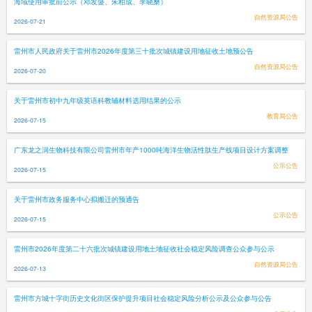
海域使用审批前公示（邓发盛、朱柏成、李晓桑）
自然资源局公告
2026-07-21
雷州市人民政府关于雷州市2026年度第三十批次城镇建设用地征收土地预公告
自然资源局公告
2026-07-20
关于雷州市初中九年级英语科教辅材料选用结果的公示
教育局公告
2026-07-15
广东龙之润生物科技有限公司雷州市年产1000吨海洋生物活性肽生产线项目设计方案调整
公示公告
2026-07-15
关于雷州市政务服务中心拟搬迁的预通告
公示公告
2026-07-15
雷州市2026年度第二十六批次城镇建设用地土地征收社会稳定风险调查公众参与公示
自然资源局公告
2026-07-13
雷州市方城十字街历史文化街区保护提升项目社会稳定风险分析公示及公众参与公告