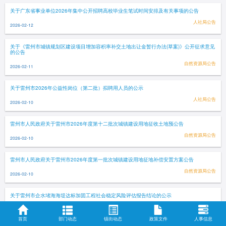
关于广东省事业单位2026年集中公开招聘高校毕业生笔试时间安排及有关事项的公告
人社局公告
2026-02-12
关于《雷州市城镇规划区建设项目增加容积率补交土地出让金暂行办法(草案)》公开征求意见
的公告
自然资源局公告
2026-02-11
关于雷州市2026年公益性岗位（第二批）拟聘用人员的公示
人社局公告
2026-02-10
雷州市人民政府关于雷州市2026年度第十二批次城镇建设用地征收土地预公告
自然资源局公告
2026-02-10
雷州市人民政府关于雷州市2026年度第一批次城镇建设用地征地补偿安置方案公告
自然资源局公告
2026-02-10
关于雷州市企水堵海海堤达标加固工程社会稳定风险评估报告结论的公示
公示公告
2026-02-10
首页
部门动态
镇街动态
政策文件
人事信息