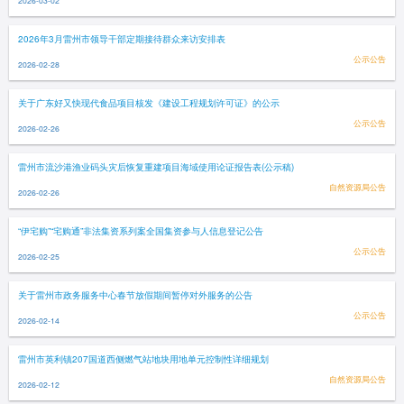
2026-03-02
2026年3月雷州市领导干部定期接待群众来访安排表
公示公告
2026-02-28
关于广东好又快现代食品项目核发《建设工程规划许可证》的公示
公示公告
2026-02-26
雷州市流沙港渔业码头灾后恢复重建项目海域使用论证报告表(公示稿)
自然资源局公告
2026-02-26
“伊宅购”“宅购通”非法集资系列案全国集资参与人信息登记公告
公示公告
2026-02-25
关于雷州市政务服务中心春节放假期间暂停对外服务的公告
公示公告
2026-02-14
雷州市英利镇207国道西侧燃气站地块用地单元控制性详细规划
自然资源局公告
2026-02-12