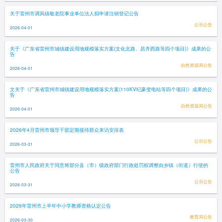
关于雷州市调风镇敬老院事业单位法人拟申请注销登记公告
公示公告
2026-04-01
关于《广东省雷州市城镇建设用地规模落实方案(文化北路、昌齐西路等四个项目)》成果的公
告
自然资源局公告
2026-04-01
文关于《广东省雷州市城镇建设用地规模落实方案(110KV纪豪变电站等四个项目)》成果的公
告
自然资源局公告
2026-04-01
2026年4月雷州市领导干部定期接待群众来访安排表
公示公告
2026-03-31
雷州市人民政府关于同意将部分县（市）级政府部门行政处罚权调整由乡镇（街道）行使的
公告
公示公告
2026-03-31
2026年雷州市上半年中小学教师资格认定公告
教育局公告
2026-03-30