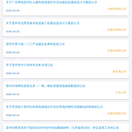
关于广东粤电雷州红心楼风电场项目升压站规划及建筑设计方案的公示
自然资源局公告
2026-06-25
关于雷州市启秀东路市政道路工程规划及设计方案的公示
自然资源局公告
2026-06-25
雷州市覃斗镇一二三产业融合发展审批前公示
自然资源局公告
2026-06-24
关于雷州市中小学转学业务办理公告
教育局公告
2026-06-24
雷州市保障性租赁住房（一期）剩余房源现场抽签配租的公告
公示公告
2026-06-24
关于华润湛江雷州白岭风电场项目升压站用地控制性详细规划的审批前公示
自然资源局公告
2026-06-23
雷州市教育局关于组织2026年初中阶段教辅材料（九年级英语科）评议选用工作的公告