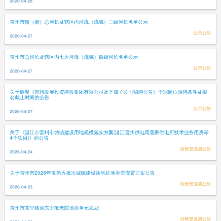
2026-04-28
雷州市镇（街）总河长及辖区内河流（流域）三级河长名单公示
公示公告
2026-04-27
雷州市总河长及辖区内七大河流（流域）四级河长名单公示
公示公告
2026-04-27
关于调整《雷州发展投资控股集团有限公司及下属子公司招聘公告》个别岗位招聘条件及报
名截止时间的公告
公示公告
2026-04-27
关于《湛江市雷州市城镇建设用地规模落实方案(湛江雷州供电局唐家供电所技术业务用房等
4个项目)》的公告
自然资源局公告
2026-04-24
关于雷州市2026年度第五批次城镇建设用地征地补偿安置方案公告
自然资源局公告
2026-04-23
雷州市东里镇原东里敬老院地块单元规划
自然资源局公告