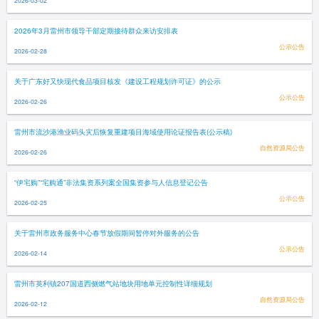
2026-03-02
2026年3月雷州市领导干部定期接待群众来访安排表
公示公告
2026-02-28
关于广东好又快现代食品项目核发《建设工程规划许可证》的公示
公示公告
2026-02-26
雷州市流沙港渔业码头灾后恢复重建项目海域使用论证报告表(公示稿)
自然资源局公告
2026-02-26
“伊宅购”“宅购通”非法集资系列案全国集资参与人信息登记公告
公示公告
2026-02-25
关于雷州市政务服务中心春节放假期间暂停对外服务的公告
公示公告
2026-02-14
雷州市英利镇207国道西侧燃气站地块用地单元控制性详细规划
自然资源局公告
2026-02-12