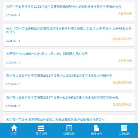
关于广东省事业单位2026年集中公开招聘高校毕业生笔试时间安排及有关事项的公告
人社局公告
2026-02-12
关于《雷州市城镇规划区建设项目增加容积率补交土地出让金暂行办法(草案)》公开征求意见
的公告
自然资源局公告
2026-02-11
关于雷州市2026年公益性岗位（第二批）拟聘用人员的公示
人社局公告
2026-02-10
雷州市人民政府关于雷州市2026年度第十二批次城镇建设用地征收土地预公告
自然资源局公告
2026-02-10
雷州市人民政府关于雷州市2026年度第一批次城镇建设用地征地补偿安置方案公告
自然资源局公告
2026-02-10
关于雷州市企水堵海海堤达标加固工程社会稳定风险评估报告结论的公示
公示公告
2026-02-10
首页
部门动态
镇街动态
政策文件
人事信息