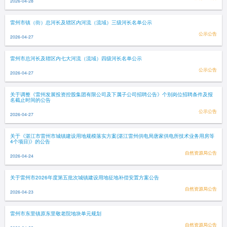
2026-04-28
雷州市镇（街）总河长及辖区内河流（流域）三级河长名单公示
公示公告
2026-04-27
雷州市总河长及辖区内七大河流（流域）四级河长名单公示
公示公告
2026-04-27
关于调整《雷州发展投资控股集团有限公司及下属子公司招聘公告》个别岗位招聘条件及报
名截止时间的公告
公示公告
2026-04-27
关于《湛江市雷州市城镇建设用地规模落实方案(湛江雷州供电局唐家供电所技术业务用房等
4个项目)》的公告
自然资源局公告
2026-04-24
关于雷州市2026年度第五批次城镇建设用地征地补偿安置方案公告
自然资源局公告
2026-04-23
雷州市东里镇原东里敬老院地块单元规划
自然资源局公告