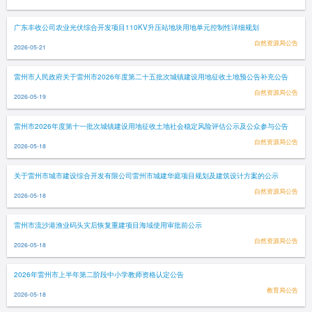
广东丰收公司农业光伏综合开发项目110KV升压站地块用地单元控制性详细规划
自然资源局公告
2026-05-21
雷州市人民政府关于雷州市2026年度第二十五批次城镇建设用地征收土地预公告补充公告
自然资源局公告
2026-05-19
雷州市2026年度第十一批次城镇建设用地征收土地社会稳定风险评估公示及公众参与公告
自然资源局公告
2026-05-18
关于雷州市城市建设综合开发有限公司雷州市城建华庭项目规划及建筑设计方案的公示
自然资源局公告
2026-05-18
雷州市流沙港渔业码头灾后恢复重建项目海域使用审批前公示
自然资源局公告
2026-05-18
2026年雷州市上半年第二阶段中小学教师资格认定公告
教育局公告
2026-05-18