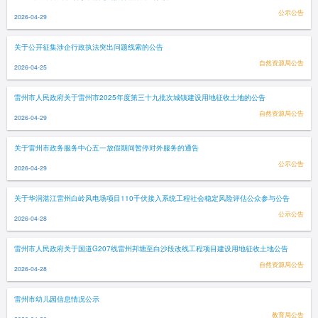
公示公告
2026-04-29
关于公开征集涉企行政执法突出问题线索的公告
自然资源局公告
2026-04-25
雷州市人民政府关于雷州市2025年度第三十九批次城镇建设用地征收土地的公告
自然资源局公告
2026-04-29
关于雷州市政务服务中心五一放假期间暂停对外服务的通告
公示公告
2026-04-29
关于华润湛江雷州白岭风电场项目110千伏接入系统工程社会稳定风险评估公众参与公告
公示公告
2026-04-28
雷州市人民政府关于国道G207线雷州邦塘至白沙段改线工程项目建设用地征收土地公告
自然资源局公告
2026-04-28
雷州市幼儿园信息情况公示
教育局公告