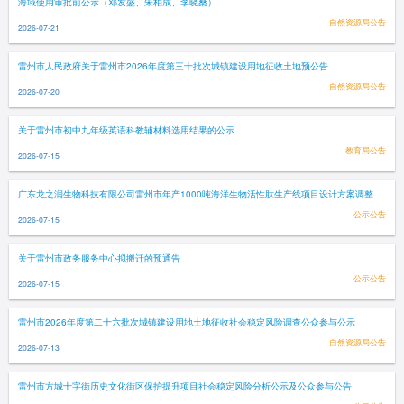
海域使用审批前公示（邓发盛、朱柏成、李晓桑）
自然资源局公告
2026-07-21
雷州市人民政府关于雷州市2026年度第三十批次城镇建设用地征收土地预公告
自然资源局公告
2026-07-20
关于雷州市初中九年级英语科教辅材料选用结果的公示
教育局公告
2026-07-15
广东龙之润生物科技有限公司雷州市年产1000吨海洋生物活性肽生产线项目设计方案调整
公示公告
2026-07-15
关于雷州市政务服务中心拟搬迁的预通告
公示公告
2026-07-15
雷州市2026年度第二十六批次城镇建设用地土地征收社会稳定风险调查公众参与公示
自然资源局公告
2026-07-13
雷州市方城十字街历史文化街区保护提升项目社会稳定风险分析公示及公众参与公告