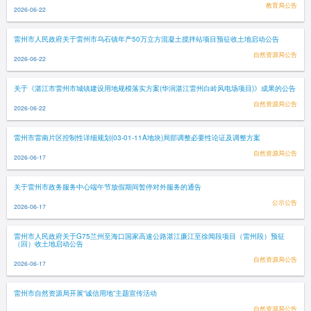
教育局公告
2026-06-22
雷州市人民政府关于雷州市乌石镇年产50万立方混凝土搅拌站项目预征收土地启动公告
自然资源局公告
2026-06-22
关于《湛江市雷州市城镇建设用地规模落实方案(华润湛江雷州白岭风电场项目)》成果的公告
自然资源局公告
2026-06-22
雷州市雷南片区控制性详细规划(03-01-11A地块)局部调整必要性论证及调整方案
自然资源局公告
2026-06-17
关于雷州市政务服务中心端午节放假期间暂停对外服务的通告
公示公告
2026-06-17
雷州市人民政府关于G75兰州至海口国家高速公路湛江廉江至徐闻段项目（雷州段）预征
（回）收土地启动公告
自然资源局公告
2026-06-17
雷州市自然资源局开展“诚信用地”主题宣传活动
自然资源局公告