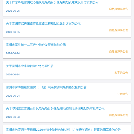
关于广东粤电雷州红心楼风电场项目升压站规划及建筑设计方案的公示
自然资源局公告
2026-06-25
关于雷州市启秀东路市政道路工程规划及设计方案的公示
自然资源局公告
2026-06-25
雷州市覃斗镇一二三产业融合发展审批前公示
自然资源局公告
2026-06-24
关于雷州市中小学转学业务办理公告
教育局公告
2026-06-24
雷州市保障性租赁住房（一期）剩余房源现场抽签配租的公告
公示公告
2026-06-24
关于华润湛江雷州白岭风电场项目升压站用地控制性详细规划的审批前公示
自然资源局公告
2026-06-23
雷州市教育局关于组织2026年初中阶段教辅材料（九年级英语科）评议选用工作的公告