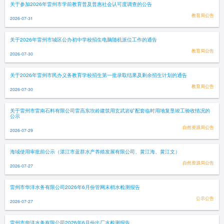
关于参加2026年雷州市学前教育普及普惠社会认可度调查的公告
教育局公告
2026-07-31
关于2026年雷州市城区公办初中学校招生电脑随机派位工作的通告
教育局公告
2026-07-30
关于2026年雷州市民办义务教育学校招生第一批录取结果及剩余招生计划的通告
教育局公告
2026-07-30
关于雷州市雷南石料有限公司雷高东坎岭建筑用玄武岩矿配套临时用地复垦竣工验收情况的
公示
自然资源局公告
2026-07-29
海域使用审批前公示（湛江市蓝群水产养殖发展有限公司、黄江海、黄江文）
自然资源局公告
2026-07-27
雷州市华洋水务有限公司2026年6月份管网末梢水检测报告
公示公告
2026-07-27
雷州市华洋水务有限公司2026年6月份出厂水检测报告