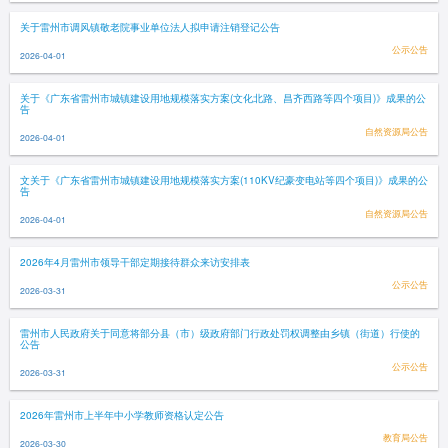
关于雷州市调风镇敬老院事业单位法人拟申请注销登记公告
公示公告
2026-04-01
关于《广东省雷州市城镇建设用地规模落实方案(文化北路、昌齐西路等四个项目)》成果的公
告
自然资源局公告
2026-04-01
文关于《广东省雷州市城镇建设用地规模落实方案(110KV纪豪变电站等四个项目)》成果的公
告
自然资源局公告
2026-04-01
2026年4月雷州市领导干部定期接待群众来访安排表
公示公告
2026-03-31
雷州市人民政府关于同意将部分县（市）级政府部门行政处罚权调整由乡镇（街道）行使的
公告
公示公告
2026-03-31
2026年雷州市上半年中小学教师资格认定公告
教育局公告
2026-03-30