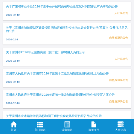
关于广东省事业单位2026年集中公开招聘高校毕业生笔试时间安排及有关事项的公告
人社局公告
2026-02-12
关于《雷州市城镇规划区建设项目增加容积率补交土地出让金暂行办法(草案)》公开征求意见
的公告
自然资源局公告
2026-02-11
关于雷州市2026年公益性岗位（第二批）拟聘用人员的公示
人社局公告
2026-02-10
雷州市人民政府关于雷州市2026年度第十二批次城镇建设用地征收土地预公告
自然资源局公告
2026-02-10
雷州市人民政府关于雷州市2026年度第一批次城镇建设用地征地补偿安置方案公告
自然资源局公告
2026-02-10
关于雷州市企水堵海海堤达标加固工程社会稳定风险评估报告结论的公示
公示公告
2026-02-10
首页
部门动态
镇街动态
政策文件
人事信息