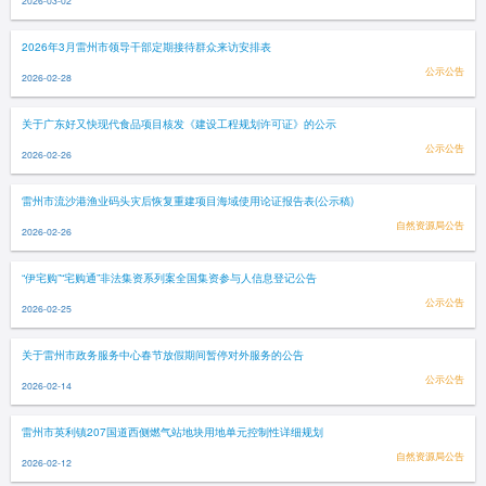
2026-03-02
2026年3月雷州市领导干部定期接待群众来访安排表
公示公告
2026-02-28
关于广东好又快现代食品项目核发《建设工程规划许可证》的公示
公示公告
2026-02-26
雷州市流沙港渔业码头灾后恢复重建项目海域使用论证报告表(公示稿)
自然资源局公告
2026-02-26
“伊宅购”“宅购通”非法集资系列案全国集资参与人信息登记公告
公示公告
2026-02-25
关于雷州市政务服务中心春节放假期间暂停对外服务的公告
公示公告
2026-02-14
雷州市英利镇207国道西侧燃气站地块用地单元控制性详细规划
自然资源局公告
2026-02-12