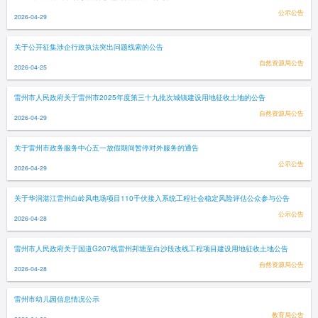
公示公告
2026-04-29
关于公开征集涉企行政执法突出问题线索的公告
自然资源局公告
2026-04-25
雷州市人民政府关于雷州市2025年度第三十九批次城镇建设用地征收土地的公告
自然资源局公告
2026-04-29
关于雷州市政务服务中心五一放假期间暂停对外服务的通告
公示公告
2026-04-29
关于华润湛江雷州白岭风电场项目110千伏接入系统工程社会稳定风险评估公众参与公告
公示公告
2026-04-28
雷州市人民政府关于国道G207线雷州邦塘至白沙段改线工程项目建设用地征收土地公告
自然资源局公告
2026-04-28
雷州市幼儿园信息情况公示
教育局公告