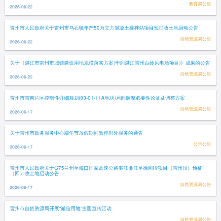
教育局公告
2026-06-22
雷州市人民政府关于雷州市乌石镇年产50万立方混凝土搅拌站项目预征收土地启动公告
自然资源局公告
2026-06-22
关于《湛江市雷州市城镇建设用地规模落实方案(华润湛江雷州白岭风电场项目)》成果的公告
自然资源局公告
2026-06-22
雷州市雷南片区控制性详细规划(03-01-11A地块)局部调整必要性论证及调整方案
自然资源局公告
2026-06-17
关于雷州市政务服务中心端午节放假期间暂停对外服务的通告
公示公告
2026-06-17
雷州市人民政府关于G75兰州至海口国家高速公路湛江廉江至徐闻段项目（雷州段）预征
（回）收土地启动公告
自然资源局公告
2026-06-17
雷州市自然资源局开展“诚信用地”主题宣传活动
自然资源局公告