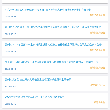
广东丰收公司农业光伏综合开发项目110KV升压站地块用地单元控制性详细规划
自然资源局公告
2026-05-21
雷州市人民政府关于雷州市2026年度第二十五批次城镇建设用地征收土地预公告补充公告
自然资源局公告
2026-05-19
雷州市2026年度第十一批次城镇建设用地征收土地社会稳定风险评估公示及公众参与公告
自然资源局公告
2026-05-18
关于雷州市城市建设综合开发有限公司雷州市城建华庭项目规划及建筑设计方案的公示
自然资源局公告
2026-05-18
雷州市流沙港渔业码头灾后恢复重建项目海域使用审批前公示
自然资源局公告
2026-05-18
2026年雷州市上半年第二阶段中小学教师资格认定公告
教育局公告
2026-05-18