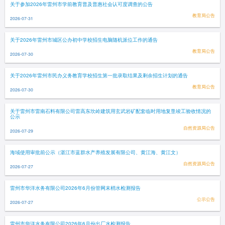
关于参加2026年雷州市学前教育普及普惠社会认可度调查的公告
教育局公告
2026-07-31
关于2026年雷州市城区公办初中学校招生电脑随机派位工作的通告
教育局公告
2026-07-30
关于2026年雷州市民办义务教育学校招生第一批录取结果及剩余招生计划的通告
教育局公告
2026-07-30
关于雷州市雷南石料有限公司雷高东坎岭建筑用玄武岩矿配套临时用地复垦竣工验收情况的
公示
自然资源局公告
2026-07-29
海域使用审批前公示（湛江市蓝群水产养殖发展有限公司、黄江海、黄江文）
自然资源局公告
2026-07-27
雷州市华洋水务有限公司2026年6月份管网末梢水检测报告
公示公告
2026-07-27
雷州市华洋水务有限公司2026年6月份出厂水检测报告