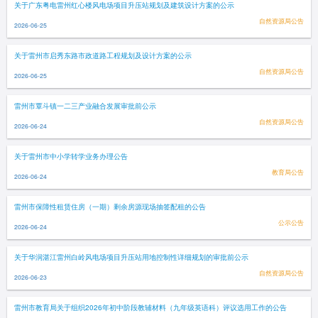
关于广东粤电雷州红心楼风电场项目升压站规划及建筑设计方案的公示
自然资源局公告
2026-06-25
关于雷州市启秀东路市政道路工程规划及设计方案的公示
自然资源局公告
2026-06-25
雷州市覃斗镇一二三产业融合发展审批前公示
自然资源局公告
2026-06-24
关于雷州市中小学转学业务办理公告
教育局公告
2026-06-24
雷州市保障性租赁住房（一期）剩余房源现场抽签配租的公告
公示公告
2026-06-24
关于华润湛江雷州白岭风电场项目升压站用地控制性详细规划的审批前公示
自然资源局公告
2026-06-23
雷州市教育局关于组织2026年初中阶段教辅材料（九年级英语科）评议选用工作的公告