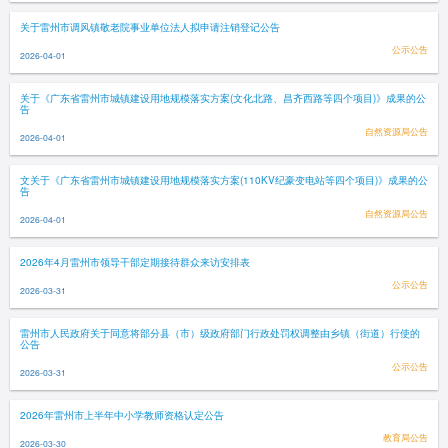
关于雷州市调风镇敬老院事业单位法人拟申请注销登记公告
公示公告
2026-04-01
关于《广东省雷州市城镇建设用地规模落实方案(文化北路、昌齐西路等四个项目)》成果的公
告
自然资源局公告
2026-04-01
文关于《广东省雷州市城镇建设用地规模落实方案(110KV纪豪变电站等四个项目)》成果的公
告
自然资源局公告
2026-04-01
2026年4月雷州市领导干部定期接待群众来访安排表
公示公告
2026-03-31
雷州市人民政府关于同意将部分县（市）级政府部门行政处罚权调整由乡镇（街道）行使的
公告
公示公告
2026-03-31
2026年雷州市上半年中小学教师资格认定公告
教育局公告
2026-03-30