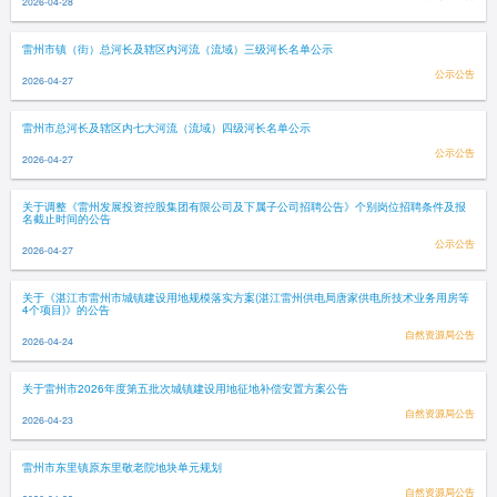
2026-04-28
雷州市镇（街）总河长及辖区内河流（流域）三级河长名单公示
公示公告
2026-04-27
雷州市总河长及辖区内七大河流（流域）四级河长名单公示
公示公告
2026-04-27
关于调整《雷州发展投资控股集团有限公司及下属子公司招聘公告》个别岗位招聘条件及报
名截止时间的公告
公示公告
2026-04-27
关于《湛江市雷州市城镇建设用地规模落实方案(湛江雷州供电局唐家供电所技术业务用房等
4个项目)》的公告
自然资源局公告
2026-04-24
关于雷州市2026年度第五批次城镇建设用地征地补偿安置方案公告
自然资源局公告
2026-04-23
雷州市东里镇原东里敬老院地块单元规划
自然资源局公告