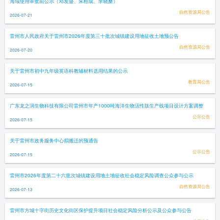
海域使用审批前公示（邓发盛、朱柏成、李晓桑）
自然资源局公告
2026-07-21
雷州市人民政府关于雷州市2026年度第三十批次城镇建设用地征收土地预公告
自然资源局公告
2026-07-20
关于雷州市初中九年级英语科教辅材料选用结果的公示
教育局公告
2026-07-15
广东龙之润生物科技有限公司雷州市年产1000吨海洋生物活性肽生产线项目设计方案调整
公示公告
2026-07-15
关于雷州市政务服务中心拟搬迁的预通告
公示公告
2026-07-15
雷州市2026年度第二十六批次城镇建设用地土地征收社会稳定风险调查公众参与公示
自然资源局公告
2026-07-13
雷州市方城十字街历史文化街区保护提升项目社会稳定风险分析公示及公众参与公告