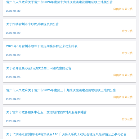
雷州市人民政府关于雷州市2026年度第十六批次城镇建设用地征收土地预公告
自然资源局公告
2026-04-30
关于招聘雷州市专职民兵教练员的公告
公示公告
2026-04-29
2026年5月雷州市领导干部定期接待群众来访安排表
公示公告
2026-04-29
关于公开征集涉企行政执法突出问题线索的公告
自然资源局公告
2026-04-25
雷州市人民政府关于雷州市2025年度第三十九批次城镇建设用地征收土地的公告
自然资源局公告
2026-04-29
关于雷州市政务服务中心五一放假期间暂停对外服务的通告
公示公告
2026-04-29
关于华润湛江雷州白岭风电场项目110千伏接入系统工程社会稳定风险评估公众参与公告