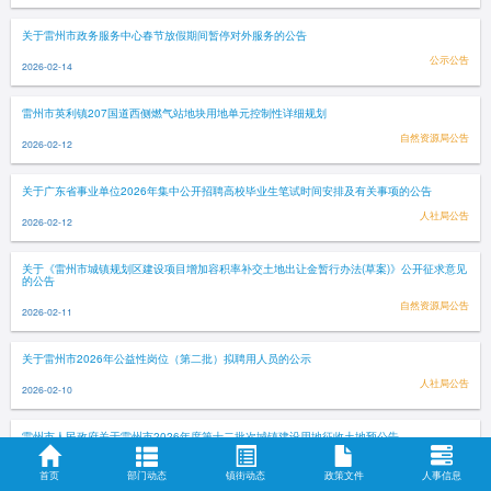
关于雷州市政务服务中心春节放假期间暂停对外服务的公告
公示公告
2026-02-14
雷州市英利镇207国道西侧燃气站地块用地单元控制性详细规划
自然资源局公告
2026-02-12
关于广东省事业单位2026年集中公开招聘高校毕业生笔试时间安排及有关事项的公告
人社局公告
2026-02-12
关于《雷州市城镇规划区建设项目增加容积率补交土地出让金暂行办法(草案)》公开征求意见
的公告
自然资源局公告
2026-02-11
关于雷州市2026年公益性岗位（第二批）拟聘用人员的公示
人社局公告
2026-02-10
雷州市人民政府关于雷州市2026年度第十二批次城镇建设用地征收土地预公告
自然资源局公告
2026-02-10
首页
部门动态
镇街动态
政策文件
人事信息