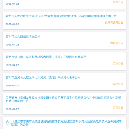
公示公告
2026-04-28
雷州市人民政府关于国道G207线雷州邦塘至白沙段改线工程项目建设用地征收土地公告
自然资源局公告
2026-04-28
雷州市幼儿园信息情况公示
教育局公告
2026-04-28
雷州市镇（街）总河长及辖区内河流（流域）三级河长名单公示
公示公告
2026-04-27
雷州市总河长及辖区内七大河流（流域）四级河长名单公示
公示公告
2026-04-27
关于调整《雷州发展投资控股集团有限公司及下属子公司招聘公告》个别岗位招聘条件及报
名截止时间的公告
公示公告
2026-04-27
关于《湛江市雷州市城镇建设用地规模落实方案(湛江雷州供电局唐家供电所技术业务用房等
4个项目)》的公告