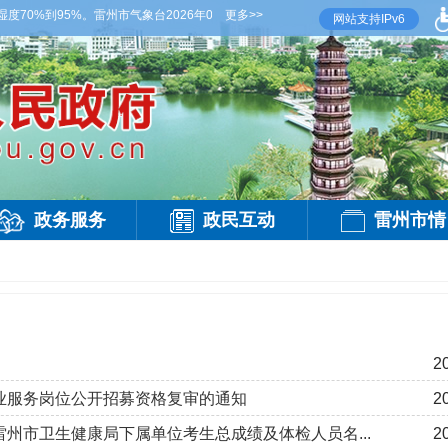
0%到95%。雷州市气象台2026年08月07日傍晚发布
更多>>
【雷州晚间天气】今晚到明天白
网站支持IPv6
政务服务
政民互动
雷州市情
2
创业服务岗位公开招募资格复审的通知
2
雷州市卫生健康局下属单位考生总成绩及体检人员名...
2