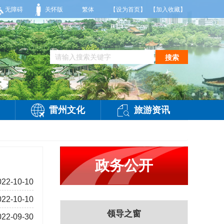
天，多云，局部有雷阵雨，偏西风2-3级，气温26到35度，相对湿度70%到95%。雷
无障碍
关怀版
繁体
【设为首页】
【加入收藏】
搜索
雷州文化
旅游资讯
政务公开
022-10-10
022-10-10
领导之窗
022-09-30