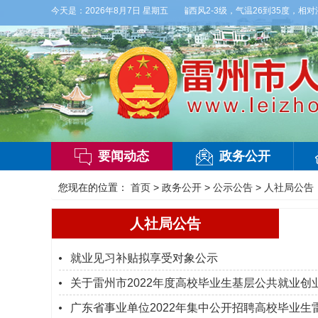
气】今晚到明天白天，多云，局部有雷阵雨，偏西风2-3级，气温26到35度，相对湿度7
今天是：
2026年8月7日 星期五
要闻动态
政务公开
您现在的位置：
首页
>
政务公开
>
公示公告
>
人社局公告
人社局公告
就业见习补贴拟享受对象公示
关于雷州市2022年度高校毕业生基层公共就业
广东省事业单位2022年集中公开招聘高校毕业生