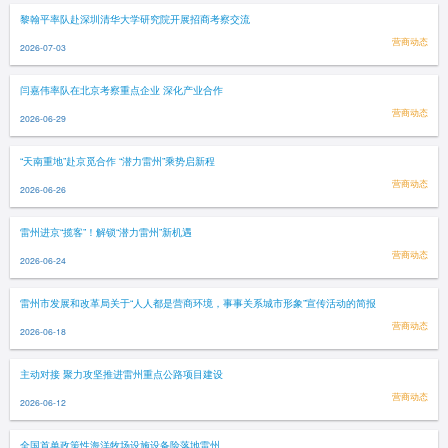
黎翰平率队赴深圳清华大学研究院开展招商考察交流
营商动态
2026-07-03
闫嘉伟率队在北京考察重点企业 深化产业合作
营商动态
2026-06-29
“天南重地”赴京觅合作 “潜力雷州”乘势启新程
营商动态
2026-06-26
雷州进京“揽客”！解锁“潜力雷州”新机遇
营商动态
2026-06-24
雷州市发展和改革局关于“人人都是营商环境，事事关系城市形象”宣传活动的简报
营商动态
2026-06-18
主动对接 聚力攻坚推进雷州重点公路项目建设
营商动态
2026-06-12
全国首单政策性海洋牧场设施设备险落地雷州