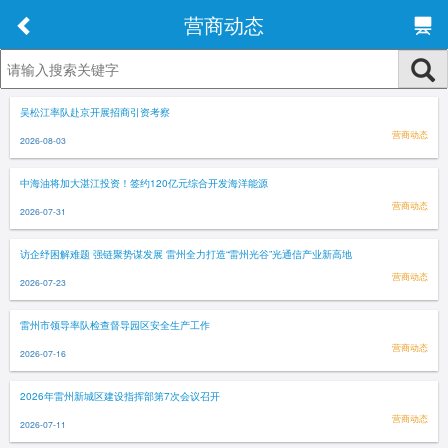
营商动态
吴松江率队赴京开展招商引资考察
营商动态
2026-08-03
中海油将加大湛江投资！签约120亿元综合开发海洋能源
营商动态
2026-07-31
访企纾困解难题 强链聚势谋发展 雷州全力打造“雷州光谷”光通信产业新高地
营商动态
2026-07-23
雷州市领导率队检查督导园区安全生产工作
营商动态
2026-07-16
2026年雷州新城区建设指挥部第7次会议召开
营商动态
2026-07-11