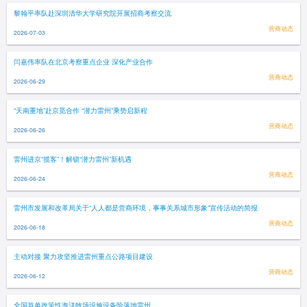
黎翰平率队赴深圳清华大学研究院开展招商考察交流
营商动态
2026-07-03
闫嘉伟率队在北京考察重点企业 深化产业合作
营商动态
2026-06-29
“天南重地”赴京觅合作 “潜力雷州”乘势启新程
营商动态
2026-06-26
雷州进京“揽客”！解锁“潜力雷州”新机遇
营商动态
2026-06-24
雷州市发展和改革局关于“人人都是营商环境，事事关系城市形象”宣传活动的简报
营商动态
2026-06-18
主动对接 聚力攻坚推进雷州重点公路项目建设
营商动态
2026-06-12
全国首单政策性海洋牧场设施设备险落地雷州