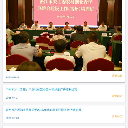
营商动态
2025-07-14
广州南沙（雷州）产业转移工业园一期标准厂房顺利封顶
营商动态
2025-07-01
雷州市发展和改革局关于2025年优化营商环境宣传活动简报
营商动态
2025-06-20