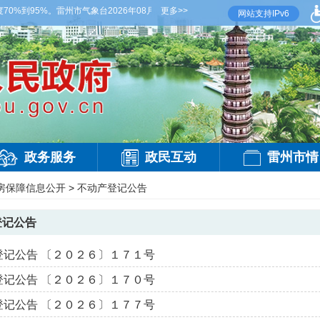
%到95%。雷州市气象台2026年08月07日傍晚发布
更多>>
【雷州晚间天气】今晚到明天白天
网站支持IPv6
政务服务
政民互动
雷州市情
房保障信息公开
>
不动产登记公告
登记公告
登记公告 〔２０２６〕１７１号
登记公告 〔２０２６〕１７０号
登记公告 〔２０２６〕１７７号