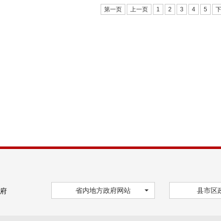
第一页
上一页
1
2
3
4
5
省内地方政府网站
县市区
府