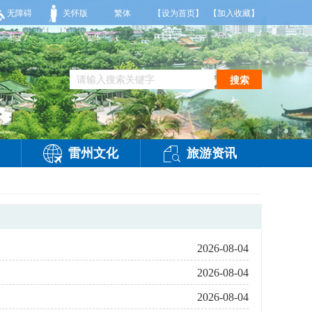
，多云，局部有雷阵雨，偏西风2-3级，气温26到35度，相对湿度70%到95%。雷州
无障碍
关怀版
繁体
【设为首页】
【加入收藏】
搜索
雷州文化
旅游资讯
2026-08-04
2026-08-04
2026-08-04