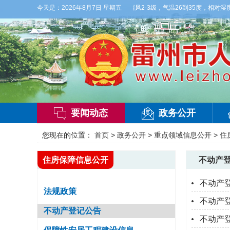
】今晚到明天白天，多云，局部有雷阵雨，偏西风2-3级，气温26到35度，相对湿度70
今天是：
2026年8月7日 星期五
要闻动态
政务公开
您现在的位置：
首页
>
政务公开
>
重点领域信息公开
>
住
住房保障信息公开
不动产
不动产
法规政策
不动产
不动产登记公告
不动产