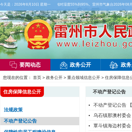
偏西风3级，气温27到36度，相对湿度55%到95%。雷州市气象台2026年08月
今天是：
2026年8月10日 星期一
要闻动态
政务公开
政务
您现在的位置：
首页
>
政务公开
>
重点领域信息公开
>
住房保障信息
住房保障信息公开
不动产登记公告
不动产登记公告 
法规政策
乌石镇那澳村委会
不动产登记公告
覃斗镇海边村委会