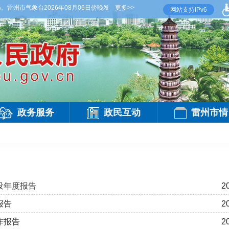
州市气象台2026年08月06日傍晚发布
【雷州晚间天气】今晚到明天白天，阴天间多云
更多>>
网站支持IPv6
政务服务
政民互动
雷州市情
设年度报告
2
报告
2
作报告
2