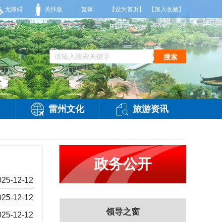
，有雷阵雨，局部大雨，东南风2～3级，气温25～32℃，相对湿度70～95%。雷州
无障碍
关怀版
繁体
【设为首页】
【加入收藏】
搜索
雷州文化
旅游资讯
政务公开
025-12-12
025-12-12
领导之窗
025-12-12